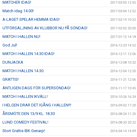
MATCHER IDAG!
2017-03-05 12:55
Match idag 14.00!
2017-03-04 12:52
A-LAGET SPELAR HEMMA IDAG!
2017-02-19 10:52
UTFÖRSÄLJNING AV KLUBBOR NU PÅ SÖNDAG!
2017-02-02 20:00
MATCH I HALLEN NU!
2017-01-15 14:18
God Jul!
2016-12-23 14:52
MATCH I HALLEN 14.30 IDAG!
2016-12-11 12:06
DUNJACKA
2016-12-08 10:32
MATCH I HALLEN 14.30
2016-12-04 12:20
GRATTIS!
2016-11-21 12:06
ÄNTLIGEN DAGS FÖR SUPERSÖNDAG!
2016-11-17 10:45
MATCH I HALLEN IKVÄLL!
2016-10-26 16:24
I HELGEN DRAR DET IGÅNG I HALLEN!!!
2016-09-02 17:20
ÅRSMÖTE DEN 13/9 KL. 18.30
2016-08-24 11:25
LUND COMEDY FESTIVAL!
2016-08-20 20:22
Stort Grattis IBK Genarp!
2016-04-14 14:09