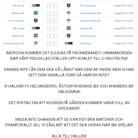
GÄSTBOK
BILDGALLERI
DOKUMENT
VÅRA LAG
IMORGON KOMMER DET BJUDAS PÅ FIN INNEBANDY I HIMMABORGEN
MEDLEMSKAP
NÄR VÅRT P03/04 LAG STÄLLER UPP I KVALET TILL U-SM FÖR P02!
KANSKE INTE I ÅR DEM SKA GÅ LÅNGT NÄR DEM ÄR YNGRE MEN VI HAR
MATCHER
SETT DEM SKRÄLLA FÖRR SÅ VARFÖR INTE!?
VI HÄLSAR FC HELSINGBORG, ÅSTORP/KVIDINGE IBS OCH WARBERG IBF
VÄLKOMNA!
DET RYKTAS OM ATT KIOSKEN PÅ GÅRDEN KOMMER VARA FULL AV
GODSAKER!
MISSA INTE CHANSEN ATT SE 6 RIKTIGT BRA MATCHER OCH
FRAMFÖRALLT VILL VI SÅKLART ATT DET SKA HÖRAS NÄR IBK SPELAR!
ALLA TILL HALLEN!