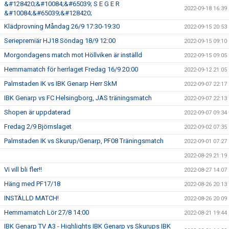
&#128420;&#10084;&#65039; S E G E R
2022-09-18 16:39
&#10084;&#65039;&#128420;
Klädprovning Måndag 26/9 17:30-19:30
2022-09-15 20:53
Seriepremiär HJ18 Söndag 18/9 12:00
2022-09-15 09:10
Morgondagens match mot Höllviken är inställd
2022-09-15 09:05
Hemmamatch för herrlaget Fredag 16/9 20:00
2022-09-12 21:05
Palmstaden IK vs IBK Genarp Herr SkM
2022-09-07 22:17
IBK Genarp vs FC Helsingborg, JAS träningsmatch
2022-09-07 22:13
Shopen är uppdaterad
2022-09-07 09:34
Fredag 2/9 Björnslaget
2022-09-02 07:35
Palmstaden IK vs Skurup/Genarp, PF08 Träningsmatch
2022-09-01 07:27
2022-08-29 21:19
Vi vill bli fler!!
2022-08-27 14:07
Häng med PF17/18
2022-08-26 20:13
INSTÄLLD MATCH!
2022-08-26 20:09
Hemmamatch Lör 27/8 14:00
2022-08-21 19:44
IBK Genarp TV A3 - Highlights IBK Genarp vs Skurups IBK