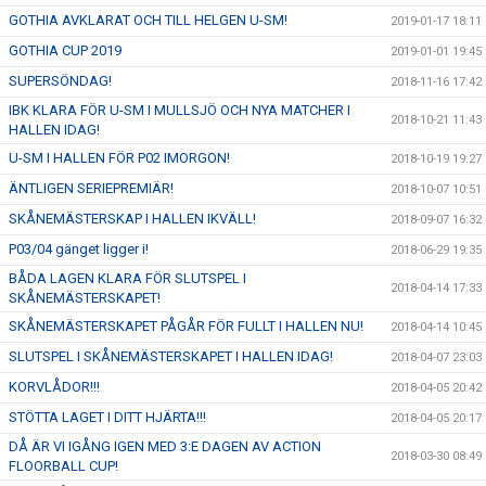
GOTHIA AVKLARAT OCH TILL HELGEN U-SM!
2019-01-17 18:11
GOTHIA CUP 2019
2019-01-01 19:45
SUPERSÖNDAG!
2018-11-16 17:42
IBK KLARA FÖR U-SM I MULLSJÖ OCH NYA MATCHER I
2018-10-21 11:43
HALLEN IDAG!
U-SM I HALLEN FÖR P02 IMORGON!
2018-10-19 19:27
ÄNTLIGEN SERIEPREMIÄR!
2018-10-07 10:51
SKÅNEMÄSTERSKAP I HALLEN IKVÄLL!
2018-09-07 16:32
P03/04 gänget ligger i!
2018-06-29 19:35
BÅDA LAGEN KLARA FÖR SLUTSPEL I
2018-04-14 17:33
SKÅNEMÄSTERSKAPET!
SKÅNEMÄSTERSKAPET PÅGÅR FÖR FULLT I HALLEN NU!
2018-04-14 10:45
SLUTSPEL I SKÅNEMÄSTERSKAPET I HALLEN IDAG!
2018-04-07 23:03
KORVLÅDOR!!!
2018-04-05 20:42
STÖTTA LAGET I DITT HJÄRTA!!!
2018-04-05 20:17
DÅ ÄR VI IGÅNG IGEN MED 3:E DAGEN AV ACTION
2018-03-30 08:49
FLOORBALL CUP!