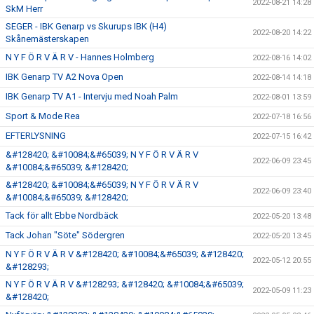
2022-08-21 14:28
SkM Herr
SEGER - IBK Genarp vs Skurups IBK (H4)
2022-08-20 14:22
Skånemästerskapen
N Y F Ö R V Ä R V - Hannes Holmberg
2022-08-16 14:02
IBK Genarp TV A2 Nova Open
2022-08-14 14:18
IBK Genarp TV A1 - Intervju med Noah Palm
2022-08-01 13:59
Sport & Mode Rea
2022-07-18 16:56
EFTERLYSNING
2022-07-15 16:42
&#128420; &#10084;&#65039; N Y F Ö R V Ä R V
2022-06-09 23:45
&#10084;&#65039; &#128420;
&#128420; &#10084;&#65039; N Y F Ö R V Ä R V
2022-06-09 23:40
&#10084;&#65039; &#128420;
Tack för allt Ebbe Nordbäck
2022-05-20 13:48
Tack Johan "Söte" Södergren
2022-05-20 13:45
N Y F Ö R V Ä R V &#128420; &#10084;&#65039; &#128420;
2022-05-12 20:55
&#128293;
N Y F Ö R V Ä R V &#128293; &#128420; &#10084;&#65039;
2022-05-09 11:23
&#128420;