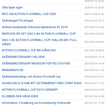
2020-01-16 20:22
Våra tjejer äger!
2020-01-16 20:06
INFO OM ACTION FLOORBALL CUP 2020
2019-12-28 21:56
Skånelaget P16 uttaget
2019-10-22 10:15
Skånes Innebandy förbunds Nyhetsbrev #1 2019
2019-09-19 14:46
IMORGON ÄR DET DAG 3 AV ACTION FLOORBALL CUP!
2019-04-18 20:07
DAG 2 AV ACTION FLOORBALL CUP I HALLEN ÄR I FULL
2019-04-14 09:49
GÅNG!
ACTION FLOORBALL CUP ÄR IGÅNG NU!
2019-04-13 08:54
SKÅNEMÄSTERSKAP I HELGEN!
2019-04-05 19:18
SKÅNEMÄSTERSKAP IMORGON FÖR P02 OCH P06!
2019-03-29 19:49
INNEBANDYLEK
2019-03-29 11:45
Skånemästerskap och Action Floorball Cup
2019-03-26 19:31
VILKEN HELG VI HAR ATT SE FRAMEMOT MED START IDAG!
2019-03-01 17:10
ACTION FLOORBALL CUP 2019 I GENARP!
2019-02-03 22:33
KLUBBEN SKA VÄXA IGEN!
2019-01-26 14:30
Information, Försäkring via Sv.Innebandy förbundet
2019-01-21 11:49