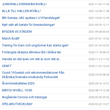
JUNIORALLSVENSKAN IKVÄLL!
2021-11-05 11:46
ALLA TILL HALLEN IKVÄLL!
2021-10-28 17:28
IBK Genarp JAS spelare i U19 landslaget!
2021-10-04 12:39
Nytt sätt att betala för livesändningar!
2021-09-29 12:11
BYGDEN VS STADEN!
2021-09-28 00:04
Match ikväll!
2021-07-01 13:02
Träning för barn och ungdomar kan starta igen!
2021-01-24 23:05
Förlängda skärpta allmäna råd i Skåne län
2020-11-18 08:42
Händer en del även om det är som det är...
2020-11-13 17:42
CRAFT
2020-11-02 16:43
Covid-19 beslut och rekommendationer från
2020-10-29 08:28
Skånska/Svenska innebandy förbundet
Årsmöteskallelse 2020
2020-09-16 15:01
MATCH IKVÄLL 19.00
2020-08-19 16:58
Angående Corona och träningar
2020-03-30 09:56
SPELARUTVECKLING!
2020-02-22 13:27