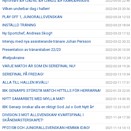
Nyförvärv &#128293; &#128420; &#10084;&#65039;
2022-05-05 22:46
Vilken underbar dag i hallen!
2022-04-23 20:56
PLAY OFF 1, JUNIORALLSVENSKAN
2022-03-24 12:53
INSTÄLLD TRÄNING
2022-03-23 18:04
Ny Sportchef, Andreas Skog!!
2022-03-23 17:52
Intervju med nya assisterande tränare Johan Persson
2022-03-22 20:22
Presentation av tränarstaben 22/23
2022-03-20 10:05
#helpukraine
2022-02-28 12:24
VARJE MATCH ÄR SOM EN SERIEFINAL NU!
2022-02-24 19:26
SERIEFINAL PÅ FREDAG!
2022-02-13 19:34
ALLA TILL HALLEN IKVÄLL!
2022-02-11 17:51
IBK GENARPS STÖRSTA MATCH HITTILLS FÖR HERRARNA!
2022-01-23 22:05
NYTT SAMARBETE MED MYLLA MAT!
2022-01-14 00:35
IBK Genarp önskar alla en riktigt God Jul o Gott Nytt år!
2021-12-23 16:07
DIVISION 3 MOT ALLSVENSKAN! KVARTSFINAL I
2021-11-24 17:50
SKÅNEMÄSTERSKAPET!
PF07/08 OCH JUNIORALLSVENSKAN HEMMA IDAG!
2021-11-14 10:13