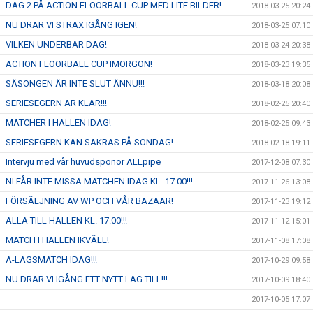
DAG 2 PÅ ACTION FLOORBALL CUP MED LITE BILDER!
2018-03-25 20:24
NU DRAR VI STRAX IGÅNG IGEN!
2018-03-25 07:10
VILKEN UNDERBAR DAG!
2018-03-24 20:38
ACTION FLOORBALL CUP IMORGON!
2018-03-23 19:35
SÄSONGEN ÄR INTE SLUT ÄNNU!!!
2018-03-18 20:08
SERIESEGERN ÄR KLAR!!!
2018-02-25 20:40
MATCHER I HALLEN IDAG!
2018-02-25 09:43
SERIESEGERN KAN SÄKRAS PÅ SÖNDAG!
2018-02-18 19:11
Intervju med vår huvudsponor ALLpipe
2017-12-08 07:30
NI FÅR INTE MISSA MATCHEN IDAG KL. 17.00!!!
2017-11-26 13:08
FÖRSÄLJNING AV WP OCH VÅR BAZAAR!
2017-11-23 19:12
ALLA TILL HALLEN KL. 17.00!!!
2017-11-12 15:01
MATCH I HALLEN IKVÄLL!
2017-11-08 17:08
A-LAGSMATCH IDAG!!!
2017-10-29 09:58
NU DRAR VI IGÅNG ETT NYTT LAG TILL!!!
2017-10-09 18:40
2017-10-05 17:07