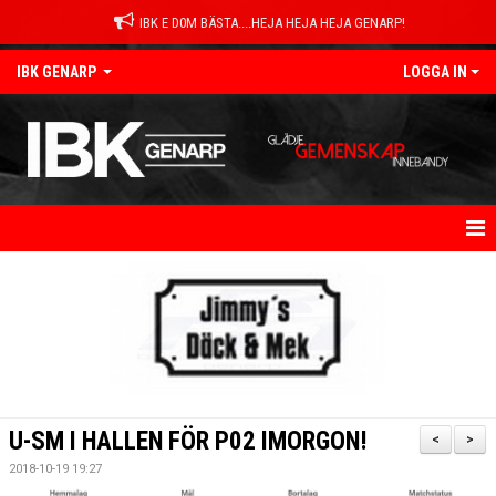
IBK E D0M BÄSTA....HEJA HEJA HEJA GENARP!
IBK GENARP
LOGGA IN
HEM
NYHETER
OM KLUBBEN
KONTAKT
U-SM I HALLEN FÖR P02 IMORGON!
<
>
KALENDER
2018-10-19 19:27