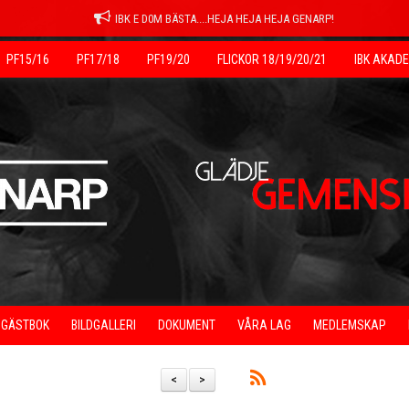
IBK E D0M BÄSTA....HEJA HEJA HEJA GENARP!
PF15/16
PF17/18
PF19/20
FLICKOR 18/19/20/21
IBK AKAD
GÄSTBOK
BILDGALLERI
DOKUMENT
VÅRA LAG
MEDLEMSKAP
<
>