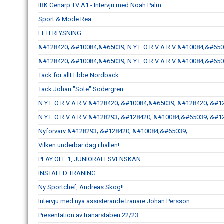
IBK Genarp TV A1 - Intervju med Noah Palm
Sport & Mode Rea
EFTERLYSNING
&#128420; &#10084;&#65039; N Y F Ö R V Ä R V &#10084;&#650
&#128420; &#10084;&#65039; N Y F Ö R V Ä R V &#10084;&#650
Tack för allt Ebbe Nordbäck
Tack Johan "Söte" Södergren
N Y F Ö R V Ä R V &#128420; &#10084;&#65039; &#128420; &#1
N Y F Ö R V Ä R V &#128293; &#128420; &#10084;&#65039; &#1
Nyförvärv &#128293; &#128420; &#10084;&#65039;
Vilken underbar dag i hallen!
PLAY OFF 1, JUNIORALLSVENSKAN
INSTÄLLD TRÄNING
Ny Sportchef, Andreas Skog!!
Intervju med nya assisterande tränare Johan Persson
Presentation av tränarstaben 22/23