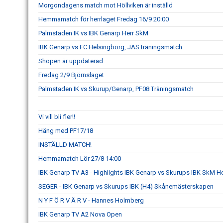
Morgondagens match mot Höllviken är inställd
Hemmamatch för herrlaget Fredag 16/9 20:00
Palmstaden IK vs IBK Genarp Herr SkM
IBK Genarp vs FC Helsingborg, JAS träningsmatch
Shopen är uppdaterad
Fredag 2/9 Björnslaget
Palmstaden IK vs Skurup/Genarp, PF08 Träningsmatch
Vi vill bli fler!!
Häng med PF17/18
INSTÄLLD MATCH!
Hemmamatch Lör 27/8 14:00
IBK Genarp TV A3 - Highlights IBK Genarp vs Skurups IBK SkM He
SEGER - IBK Genarp vs Skurups IBK (H4) Skånemästerskapen
N Y F Ö R V Ä R V - Hannes Holmberg
IBK Genarp TV A2 Nova Open