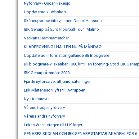
Nyförvärv - Oscar Hakesjö
Uppdaterad klubbshop
Skånesport.se intervju med Daniel Hansson
IBK Genarp på Euro Floorball Tour i Malmö
Veckans Hemmamatcher
KLÄDPROVNING I HALLEN NU PÅ MÅNDAG!
Uppdaterad information gällande Bli Blodgivare
Bli blodgivare-vi skänker 1000 kr till en förening- Stöd IBK Genar
IBK Genarp Årsmöte 2023
Fjärde nyförvärvet till juniorsatsningen
Erik Mårtensson lyfts till A-truppen
Nytt tränaravtal
Vårens tredje nyförvärv
Vårens andra nyförvärv
Lukas Wahl uttagen till U19 läger
GENARPS SKOLAN OCH IBK GENARP STARTAR AKADEMI FÖR 6-9