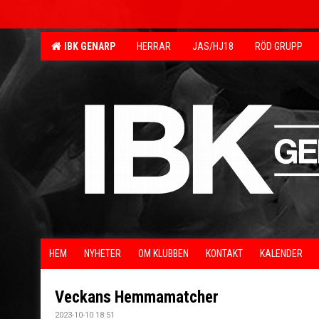
IBK GENARP
HERRAR
JAS/HJ18
RÖD GRUPP
HEM
NYHETER
OM KLUBBEN
KONTAKT
KALENDER
Veckans Hemmamatcher
2023-10-10 18:51