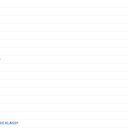
p
:E KLASS!!