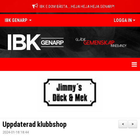
IBK E D0M BÄSTA....HEJA HEJA HEJA GENARP!
IBK GENARP
LOGGA IN
HEM
NYHETER
OM KLUBBEN
KONTAKT
Uppdaterad klubbshop
<
>
KALENDER
2024-01-18 18:44