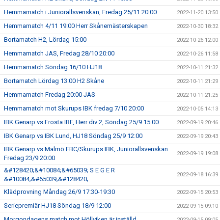
Hemmamatch i Juniorallsvenskan, Fredag 25/11 20:00
2022-11-20 13:50
Hemmamatch 4/11 19:00 Herr Skånemästerskapen
2022-10-30 18:32
Bortamatch H2, Lördag 15:00
2022-10-26 12:00
Hemmamatch JAS, Fredag 28/10 20:00
2022-10-26 11:58
Hemmamatch Söndag 16/10 HJ18
2022-10-11 21:32
Bortamatch Lördag 13:00 H2 Skåne
2022-10-11 21:29
Hemmamatch Fredag 20:00 JAS
2022-10-11 21:25
Hemmamatch mot Skurups IBK fredag 7/10 20:00
2022-10-05 14:13
IBK Genarp vs Frosta IBF, Herr div 2, Söndag 25/9 15:00
2022-09-19 20:46
IBK Genarp vs IBK Lund, HJ18 Söndag 25/9 12:00
2022-09-19 20:43
IBK Genarp vs Malmö FBC/Skurups IBK, Juniorallsvenskan
2022-09-19 19:08
Fredag 23/9 20:00
&#128420;&#10084;&#65039; S E G E R
2022-09-18 16:39
&#10084;&#65039;&#128420;
Klädprovning Måndag 26/9 17:30-19:30
2022-09-15 20:53
Seriepremiär HJ18 Söndag 18/9 12:00
2022-09-15 09:10
Morgondagens match mot Höllviken är inställd
2022-09-15 09:05