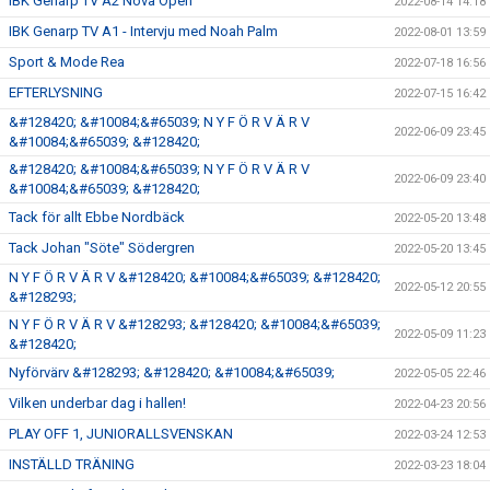
IBK Genarp TV A2 Nova Open
2022-08-14 14:18
IBK Genarp TV A1 - Intervju med Noah Palm
2022-08-01 13:59
Sport & Mode Rea
2022-07-18 16:56
EFTERLYSNING
2022-07-15 16:42
&#128420; &#10084;&#65039; N Y F Ö R V Ä R V
2022-06-09 23:45
&#10084;&#65039; &#128420;
&#128420; &#10084;&#65039; N Y F Ö R V Ä R V
2022-06-09 23:40
&#10084;&#65039; &#128420;
Tack för allt Ebbe Nordbäck
2022-05-20 13:48
Tack Johan "Söte" Södergren
2022-05-20 13:45
N Y F Ö R V Ä R V &#128420; &#10084;&#65039; &#128420;
2022-05-12 20:55
&#128293;
N Y F Ö R V Ä R V &#128293; &#128420; &#10084;&#65039;
2022-05-09 11:23
&#128420;
Nyförvärv &#128293; &#128420; &#10084;&#65039;
2022-05-05 22:46
Vilken underbar dag i hallen!
2022-04-23 20:56
PLAY OFF 1, JUNIORALLSVENSKAN
2022-03-24 12:53
INSTÄLLD TRÄNING
2022-03-23 18:04