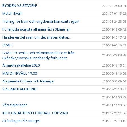
BYGDEN VS STADEN!
2021-09-28 00:04
Match ikväll!
2021-07-01 13:02
Träning för barn och ungdomar kan starta igen!
2021-01-24 23:05
Förlängda skärpta allmäna råd i Skåne län
2020-11-18 08:42
Händer en del även om det är som det är...
2020-11-13 17:42
CRAFT
2020-11-02 16:43
Covid-19 beslut och rekommendationer från
2020-10-29 08:28
Skånska/Svenska innebandy förbundet
Årsmöteskallelse 2020
2020-09-16 15:01
MATCH IKVÄLL 19.00
2020-08-19 16:58
Angående Corona och träningar
2020-03-30 09:56
SPELARUTVECKLING!
2020-02-22 13:27
2020-01-16 20:22
Våra tjejer äger!
2020-01-16 20:06
INFO OM ACTION FLOORBALL CUP 2020
2019-12-28 21:56
Skånelaget P16 uttaget
2019-10-22 10:15