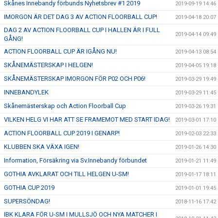
Skånes Innebandy förbunds Nyhetsbrev #1 2019
2019-09-19 14:46
IMORGON ÄR DET DAG 3 AV ACTION FLOORBALL CUP!
2019-04-18 20:07
DAG 2 AV ACTION FLOORBALL CUP I HALLEN ÄR I FULL
2019-04-14 09:49
GÅNG!
ACTION FLOORBALL CUP ÄR IGÅNG NU!
2019-04-13 08:54
SKÅNEMÄSTERSKAP I HELGEN!
2019-04-05 19:18
SKÅNEMÄSTERSKAP IMORGON FÖR P02 OCH P06!
2019-03-29 19:49
INNEBANDYLEK
2019-03-29 11:45
Skånemästerskap och Action Floorball Cup
2019-03-26 19:31
VILKEN HELG VI HAR ATT SE FRAMEMOT MED START IDAG!
2019-03-01 17:10
ACTION FLOORBALL CUP 2019 I GENARP!
2019-02-03 22:33
KLUBBEN SKA VÄXA IGEN!
2019-01-26 14:30
Information, Försäkring via Sv.Innebandy förbundet
2019-01-21 11:49
GOTHIA AVKLARAT OCH TILL HELGEN U-SM!
2019-01-17 18:11
GOTHIA CUP 2019
2019-01-01 19:45
SUPERSÖNDAG!
2018-11-16 17:42
IBK KLARA FÖR U-SM I MULLSJÖ OCH NYA MATCHER I