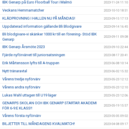
IBK Genarp på Euro Floorball Tour i Malmö
2023-11-24 11:10
Veckans Hemmamatcher
2023-10-10 18:51
KLÄDPROVNING I HALLEN NU PÅ MÅNDAG!
2023-09-15 17:13
Uppdaterad information gällande Bli Blodgivare
2023-09-14 16:45
Bli blodgivare-vi skänker 1000 kr till en förening- Stöd IBK
2023-09-11 09:08
Genarp
IBK Genarp Årsmöte 2023
2023-09-10 22:44
Fjärde nyförvärvet till juniorsatsningen
2023-08-17 20:41
Erik Mårtensson lyfts till A-truppen
2023-06-08 10:14
Nytt tränaravtal
2023-06-02 15:32
Vårens tredje nyförvärv
2023-05-23 12:12
Vårens andra nyförvärv
2023-05-23 12:10
Lukas Wahl uttagen till U19 läger
2023-05-23 12:06
GENARPS SKOLAN OCH IBK GENARP STARTAR AKADEMI
2023-05-19 15:57
FÖR 6-9:E KLASS!!
Vårens första nyförvärv
2023-05-05 09:02
BILJETTER TILL MÅNDAGENS KVALMATCH!
2023-04-08 09:17