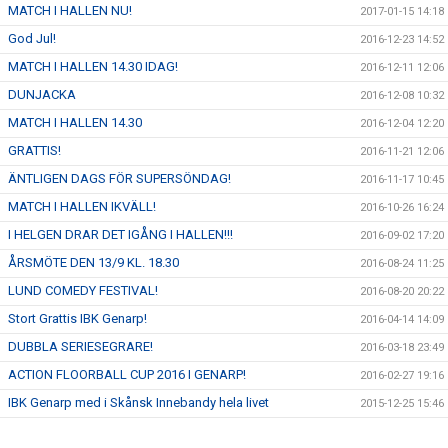
MATCH I HALLEN NU!
2017-01-15 14:18
God Jul!
2016-12-23 14:52
MATCH I HALLEN 14.30 IDAG!
2016-12-11 12:06
DUNJACKA
2016-12-08 10:32
MATCH I HALLEN 14.30
2016-12-04 12:20
GRATTIS!
2016-11-21 12:06
ÄNTLIGEN DAGS FÖR SUPERSÖNDAG!
2016-11-17 10:45
MATCH I HALLEN IKVÄLL!
2016-10-26 16:24
I HELGEN DRAR DET IGÅNG I HALLEN!!!
2016-09-02 17:20
ÅRSMÖTE DEN 13/9 KL. 18.30
2016-08-24 11:25
LUND COMEDY FESTIVAL!
2016-08-20 20:22
Stort Grattis IBK Genarp!
2016-04-14 14:09
DUBBLA SERIESEGRARE!
2016-03-18 23:49
ACTION FLOORBALL CUP 2016 I GENARP!
2016-02-27 19:16
IBK Genarp med i Skånsk Innebandy hela livet
2015-12-25 15:46
Provträning för pojkar/flickor födda 09/10!
2015-12-16 07:22