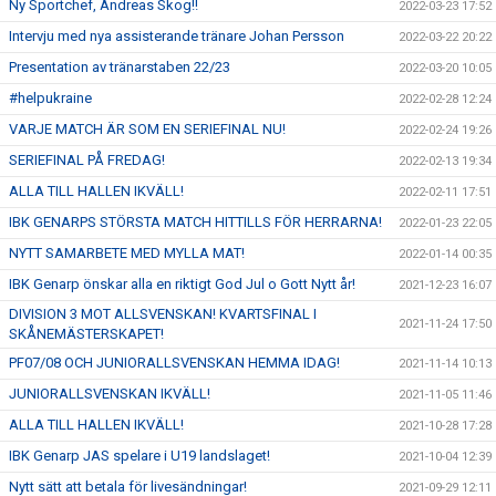
Ny Sportchef, Andreas Skog!!
2022-03-23 17:52
Intervju med nya assisterande tränare Johan Persson
2022-03-22 20:22
Presentation av tränarstaben 22/23
2022-03-20 10:05
#helpukraine
2022-02-28 12:24
VARJE MATCH ÄR SOM EN SERIEFINAL NU!
2022-02-24 19:26
SERIEFINAL PÅ FREDAG!
2022-02-13 19:34
ALLA TILL HALLEN IKVÄLL!
2022-02-11 17:51
IBK GENARPS STÖRSTA MATCH HITTILLS FÖR HERRARNA!
2022-01-23 22:05
NYTT SAMARBETE MED MYLLA MAT!
2022-01-14 00:35
IBK Genarp önskar alla en riktigt God Jul o Gott Nytt år!
2021-12-23 16:07
DIVISION 3 MOT ALLSVENSKAN! KVARTSFINAL I
2021-11-24 17:50
SKÅNEMÄSTERSKAPET!
PF07/08 OCH JUNIORALLSVENSKAN HEMMA IDAG!
2021-11-14 10:13
JUNIORALLSVENSKAN IKVÄLL!
2021-11-05 11:46
ALLA TILL HALLEN IKVÄLL!
2021-10-28 17:28
IBK Genarp JAS spelare i U19 landslaget!
2021-10-04 12:39
Nytt sätt att betala för livesändningar!
2021-09-29 12:11