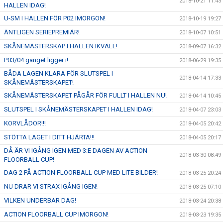
2018-10-21 11:43
HALLEN IDAG!
U-SM I HALLEN FÖR P02 IMORGON!
2018-10-19 19:27
ÄNTLIGEN SERIEPREMIÄR!
2018-10-07 10:51
SKÅNEMÄSTERSKAP I HALLEN IKVÄLL!
2018-09-07 16:32
P03/04 gänget ligger i!
2018-06-29 19:35
BÅDA LAGEN KLARA FÖR SLUTSPEL I
2018-04-14 17:33
SKÅNEMÄSTERSKAPET!
SKÅNEMÄSTERSKAPET PÅGÅR FÖR FULLT I HALLEN NU!
2018-04-14 10:45
SLUTSPEL I SKÅNEMÄSTERSKAPET I HALLEN IDAG!
2018-04-07 23:03
KORVLÅDOR!!!
2018-04-05 20:42
STÖTTA LAGET I DITT HJÄRTA!!!
2018-04-05 20:17
DÅ ÄR VI IGÅNG IGEN MED 3:E DAGEN AV ACTION
2018-03-30 08:49
FLOORBALL CUP!
DAG 2 PÅ ACTION FLOORBALL CUP MED LITE BILDER!
2018-03-25 20:24
NU DRAR VI STRAX IGÅNG IGEN!
2018-03-25 07:10
VILKEN UNDERBAR DAG!
2018-03-24 20:38
ACTION FLOORBALL CUP IMORGON!
2018-03-23 19:35