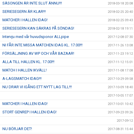
SÄSONGEN ÄR INTE SLUT ÄNNU!!!
2018-03-18 20:08
SERIESEGERN ÄR KLAR!!!
2018-02-25 20:40
MATCHER I HALLEN IDAG!
2018-02-25 09:43
SERIESEGERN KAN SÄKRAS PÅ SÖNDAG!
2018-02-18 19:11
Intervju med vår huvudsponor ALLpipe
2017-12-08 07:30
NI FÅR INTE MISSA MATCHEN IDAG KL. 17.00!!!
2017-11-26 13:08
FÖRSÄLJNING AV WP OCH VÅR BAZAAR!
2017-11-23 19:12
ALLA TILL HALLEN KL. 17.00!!!
2017-11-12 15:01
MATCH I HALLEN IKVÄLL!
2017-11-08 17:08
A-LAGSMATCH IDAG!!!
2017-10-29 09:58
NU DRAR VI IGÅNG ETT NYTT LAG TILL!!!
2017-10-09 18:40
2017-10-05 17:07
MATCHER I HALLEN IDAG!
2017-10-01 10:42
STORT GENREP I HALLEN IDAG!
2017-09-23 09:26
2017-09-12
NU BÖRJAR DET!
2017-08-31 15:44