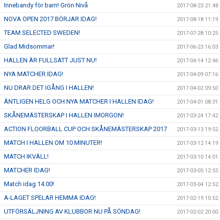
Innebandy för barn! Grön Nivå
2017-08-23 21:48
NOVA OPEN 2017 BÖRJAR IDAG!
2017-08-18 11:19
TEAM SELECTED SWEDEN!
2017-07-28 10:25
Glad Midsommar!
2017-06-23 16:03
HALLEN ÄR FULLSATT JUST NU!
2017-04-14 12:46
NYA MATCHER IDAG!
2017-04-09 07:16
NU DRAR DET IGÅNG I HALLEN!
2017-04-02 09:50
ÄNTLIGEN HELG OCH NYA MATCHER I HALLEN IDAG!
2017-04-01 08:31
SKÅNEMÄSTERSKAP I HALLEN IMORGON!
2017-03-24 17:42
ACTION FLOORBALL CUP OCH SKÅNEMÄSTERSKAP 2017
2017-03-13 19:52
MATCH I HALLEN OM 10 MINUTER!
2017-03-12 14:19
MATCH IKVÄLL!
2017-03-10 14:01
MATCHER IDAG!
2017-03-05 12:55
Match idag 14.00!
2017-03-04 12:52
A-LAGET SPELAR HEMMA IDAG!
2017-02-19 10:52
UTFÖRSÄLJNING AV KLUBBOR NU PÅ SÖNDAG!
2017-02-02 20:00