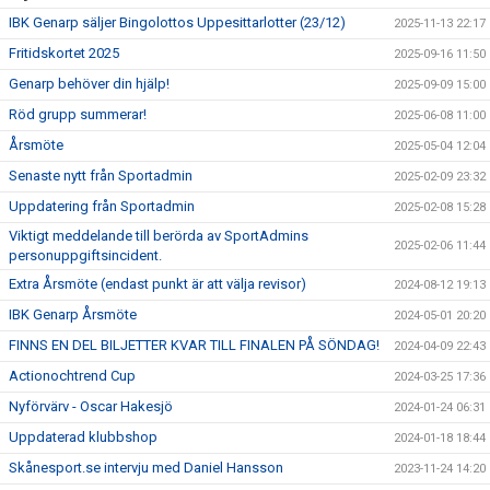
IBK Genarp säljer Bingolottos Uppesittarlotter (23/12)
2025-11-13 22:17
Fritidskortet 2025
2025-09-16 11:50
Genarp behöver din hjälp!
2025-09-09 15:00
Röd grupp summerar!
2025-06-08 11:00
Årsmöte
2025-05-04 12:04
Senaste nytt från Sportadmin
2025-02-09 23:32
Uppdatering från Sportadmin
2025-02-08 15:28
Viktigt meddelande till berörda av SportAdmins
2025-02-06 11:44
personuppgiftsincident.
Extra Årsmöte (endast punkt är att välja revisor)
2024-08-12 19:13
IBK Genarp Årsmöte
2024-05-01 20:20
FINNS EN DEL BILJETTER KVAR TILL FINALEN PÅ SÖNDAG!
2024-04-09 22:43
Actionochtrend Cup
2024-03-25 17:36
Nyförvärv - Oscar Hakesjö
2024-01-24 06:31
Uppdaterad klubbshop
2024-01-18 18:44
Skånesport.se intervju med Daniel Hansson
2023-11-24 14:20