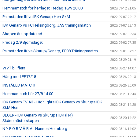
Hemmamatch för herrlaget Fredag 16/9 20:00
2022-09-12 21:05
Palmstaden IK vs IBK Genarp Herr SkM
2022-09-07 22:17
IBK Genarp vs FC Helsingborg, JAS träningsmatch
2022-09-07 22:13
Shopen är uppdaterad
2022-09-07 09:34
Fredag 2/9 Björnslaget
2022-09-02 07:35
Palmstaden IK vs Skurup/Genarp, PF08 Träningsmatch
2022-09-01 07:27
2022-08-29 21:19
Vi vill bli fler!!
2022-08-27 14:07
Häng med PF17/18
2022-08-26 20:13
INSTÄLLD MATCH!
2022-08-26 20:09
Hemmamatch Lör 27/8 14:00
2022-08-21 19:44
IBK Genarp TV A3 - Highlights IBK Genarp vs Skurups IBK
2022-08-21 14:28
SkM Herr
SEGER - IBK Genarp vs Skurups IBK (H4)
2022-08-20 14:22
Skånemästerskapen
N Y F Ö R V Ä R V - Hannes Holmberg
2022-08-16 14:02