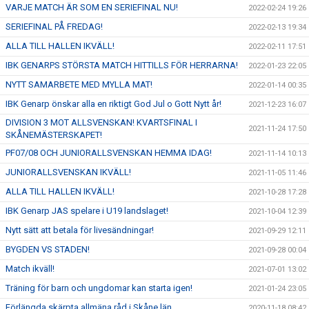
VARJE MATCH ÄR SOM EN SERIEFINAL NU!
2022-02-24 19:26
SERIEFINAL PÅ FREDAG!
2022-02-13 19:34
ALLA TILL HALLEN IKVÄLL!
2022-02-11 17:51
IBK GENARPS STÖRSTA MATCH HITTILLS FÖR HERRARNA!
2022-01-23 22:05
NYTT SAMARBETE MED MYLLA MAT!
2022-01-14 00:35
IBK Genarp önskar alla en riktigt God Jul o Gott Nytt år!
2021-12-23 16:07
DIVISION 3 MOT ALLSVENSKAN! KVARTSFINAL I
2021-11-24 17:50
SKÅNEMÄSTERSKAPET!
PF07/08 OCH JUNIORALLSVENSKAN HEMMA IDAG!
2021-11-14 10:13
JUNIORALLSVENSKAN IKVÄLL!
2021-11-05 11:46
ALLA TILL HALLEN IKVÄLL!
2021-10-28 17:28
IBK Genarp JAS spelare i U19 landslaget!
2021-10-04 12:39
Nytt sätt att betala för livesändningar!
2021-09-29 12:11
BYGDEN VS STADEN!
2021-09-28 00:04
Match ikväll!
2021-07-01 13:02
Träning för barn och ungdomar kan starta igen!
2021-01-24 23:05
Förlängda skärpta allmäna råd i Skåne län
2020-11-18 08:42