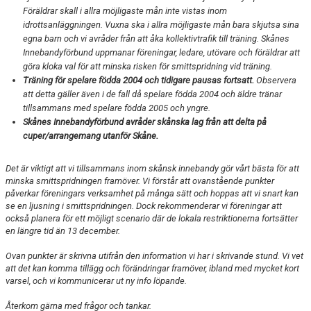
Föräldrar skall i allra möjligaste mån inte vistas inom
idrottsanläggningen. Vuxna ska i allra möjligaste mån bara skjutsa sina
egna barn och vi avråder från att åka kollektivtrafik till träning. Skånes
Innebandyförbund uppmanar föreningar, ledare, utövare och föräldrar att
göra kloka val för att minska risken för smittspridning vid träning.
Träning för spelare födda 2004 och tidigare pausas fortsatt.
Observera
att detta gäller även i de fall då spelare födda 2004 och äldre tränar
tillsammans med spelare födda 2005 och yngre.
Skånes Innebandyförbund avråder skånska lag från att delta på
cuper/arrangemang utanför Skåne.
Det är viktigt att vi tillsammans inom skånsk innebandy gör vårt bästa för att
minska smittspridningen framöver. Vi förstår att ovanstående punkter
påverkar föreningars verksamhet på många sätt och hoppas att vi snart kan
se en ljusning i smittspridningen. Dock rekommenderar vi föreningar att
också planera för ett möjligt scenario där de lokala restriktionerna fortsätter
en längre tid än 13 december.
Ovan punkter är skrivna utifrån den information vi har i skrivande stund. Vi vet
att det kan komma tillägg och förändringar framöver, ibland med mycket kort
varsel, och vi kommunicerar ut ny info löpande.
Återkom gärna med frågor och tankar.