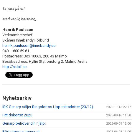
Ta vara på er!
Med vänlig hälsning,
Henrik Paulsson
Verksamhetschef
Skånes Innebandy Förbund
henrik.paulsson@innebandy.se
040 – 600 59 61
Postadress: Box 10063, 200 43 Malmö
Besöksadress: Hyllie Stationstorg 2, Malmö Arena
http://skibf.se
Nyhetsarkiv
IBK Genarp säljer Bingolottos Uppesittarlotter (23/12)
2025-11-13 22:17
Fritidskortet 2025
2025-09-16 11:50
Genarp behöver din hjälp!
2025-09-09 15:00
Röd grupp summerar!
2025-06-08 11:00