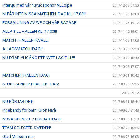
Intervju med vår huvudsponor ALLpipe
2017-12-08 07:30
NI FÅR INTE MISSA MATCHEN IDAG KL. 17.00!!!
2017-11-26 13:08
FÖRSÄLJNING AV WP OCH VÅR BAZAAR!
2017-11-23 19:12
ALLA TILL HALLEN KL. 17.00!!!
2017-11-12 15:01
MATCH I HALLEN IKVÄLL!
2017-11-08 17:08
A-LAGSMATCH IDAG!!!
2017-10-29 09:58
NU DRAR VI IGÅNG ETT NYTT LAG TILL!!!
2017-10-09 18:40
2017-10-05 17:07
MATCHER I HALLEN IDAG!
2017-10-01 10:42
STORT GENREP I HALLEN IDAG!
2017-09-23 09:26
2017-09-12
NU BÖRJAR DET!
2017-08-31 15:44
Innebandy för barn! Grön Nivå
2017-08-23 21:48
NOVA OPEN 2017 BÖRJAR IDAG!
2017-08-18 11:19
TEAM SELECTED SWEDEN!
2017-07-28 10:25
Glad Midsommar!
2017-06-23 16:03