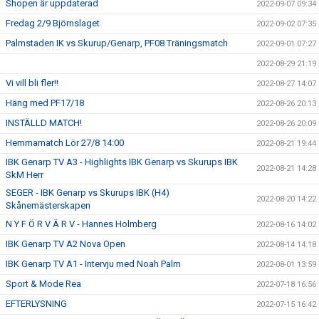
Shopen är uppdaterad
2022-09-07 09:34
Fredag 2/9 Björnslaget
2022-09-02 07:35
Palmstaden IK vs Skurup/Genarp, PF08 Träningsmatch
2022-09-01 07:27
2022-08-29 21:19
Vi vill bli fler!!
2022-08-27 14:07
Häng med PF17/18
2022-08-26 20:13
INSTÄLLD MATCH!
2022-08-26 20:09
Hemmamatch Lör 27/8 14:00
2022-08-21 19:44
IBK Genarp TV A3 - Highlights IBK Genarp vs Skurups IBK
2022-08-21 14:28
SkM Herr
SEGER - IBK Genarp vs Skurups IBK (H4)
2022-08-20 14:22
Skånemästerskapen
N Y F Ö R V Ä R V - Hannes Holmberg
2022-08-16 14:02
IBK Genarp TV A2 Nova Open
2022-08-14 14:18
IBK Genarp TV A1 - Intervju med Noah Palm
2022-08-01 13:59
Sport & Mode Rea
2022-07-18 16:56
EFTERLYSNING
2022-07-15 16:42