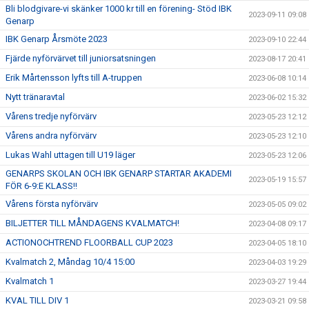
Bli blodgivare-vi skänker 1000 kr till en förening- Stöd IBK
2023-09-11 09:08
Genarp
IBK Genarp Årsmöte 2023
2023-09-10 22:44
Fjärde nyförvärvet till juniorsatsningen
2023-08-17 20:41
Erik Mårtensson lyfts till A-truppen
2023-06-08 10:14
Nytt tränaravtal
2023-06-02 15:32
Vårens tredje nyförvärv
2023-05-23 12:12
Vårens andra nyförvärv
2023-05-23 12:10
Lukas Wahl uttagen till U19 läger
2023-05-23 12:06
GENARPS SKOLAN OCH IBK GENARP STARTAR AKADEMI
2023-05-19 15:57
FÖR 6-9:E KLASS!!
Vårens första nyförvärv
2023-05-05 09:02
BILJETTER TILL MÅNDAGENS KVALMATCH!
2023-04-08 09:17
ACTIONOCHTREND FLOORBALL CUP 2023
2023-04-05 18:10
Kvalmatch 2, Måndag 10/4 15:00
2023-04-03 19:29
Kvalmatch 1
2023-03-27 19:44
KVAL TILL DIV 1
2023-03-21 09:58