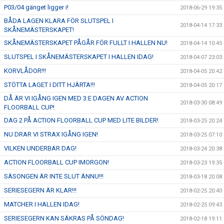
P03/04 gänget ligger i!
2018-06-29 19:35
BÅDA LAGEN KLARA FÖR SLUTSPEL I
2018-04-14 17:33
SKÅNEMÄSTERSKAPET!
SKÅNEMÄSTERSKAPET PÅGÅR FÖR FULLT I HALLEN NU!
2018-04-14 10:45
SLUTSPEL I SKÅNEMÄSTERSKAPET I HALLEN IDAG!
2018-04-07 23:03
KORVLÅDOR!!!
2018-04-05 20:42
STÖTTA LAGET I DITT HJÄRTA!!!
2018-04-05 20:17
DÅ ÄR VI IGÅNG IGEN MED 3:E DAGEN AV ACTION
2018-03-30 08:49
FLOORBALL CUP!
DAG 2 PÅ ACTION FLOORBALL CUP MED LITE BILDER!
2018-03-25 20:24
NU DRAR VI STRAX IGÅNG IGEN!
2018-03-25 07:10
VILKEN UNDERBAR DAG!
2018-03-24 20:38
ACTION FLOORBALL CUP IMORGON!
2018-03-23 19:35
SÄSONGEN ÄR INTE SLUT ÄNNU!!!
2018-03-18 20:08
SERIESEGERN ÄR KLAR!!!
2018-02-25 20:40
MATCHER I HALLEN IDAG!
2018-02-25 09:43
SERIESEGERN KAN SÄKRAS PÅ SÖNDAG!
2018-02-18 19:11