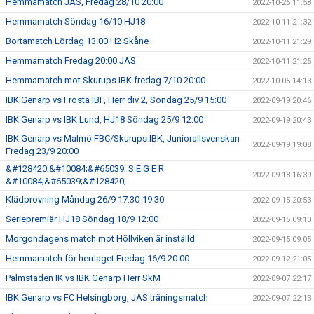
Hemmamatch JAS, Fredag 28/10 20:00
2022-10-26 11:58
Hemmamatch Söndag 16/10 HJ18
2022-10-11 21:32
Bortamatch Lördag 13:00 H2 Skåne
2022-10-11 21:29
Hemmamatch Fredag 20:00 JAS
2022-10-11 21:25
Hemmamatch mot Skurups IBK fredag 7/10 20:00
2022-10-05 14:13
IBK Genarp vs Frosta IBF, Herr div 2, Söndag 25/9 15:00
2022-09-19 20:46
IBK Genarp vs IBK Lund, HJ18 Söndag 25/9 12:00
2022-09-19 20:43
IBK Genarp vs Malmö FBC/Skurups IBK, Juniorallsvenskan
2022-09-19 19:08
Fredag 23/9 20:00
&#128420;&#10084;&#65039; S E G E R
2022-09-18 16:39
&#10084;&#65039;&#128420;
Klädprovning Måndag 26/9 17:30-19:30
2022-09-15 20:53
Seriepremiär HJ18 Söndag 18/9 12:00
2022-09-15 09:10
Morgondagens match mot Höllviken är inställd
2022-09-15 09:05
Hemmamatch för herrlaget Fredag 16/9 20:00
2022-09-12 21:05
Palmstaden IK vs IBK Genarp Herr SkM
2022-09-07 22:17
IBK Genarp vs FC Helsingborg, JAS träningsmatch
2022-09-07 22:13