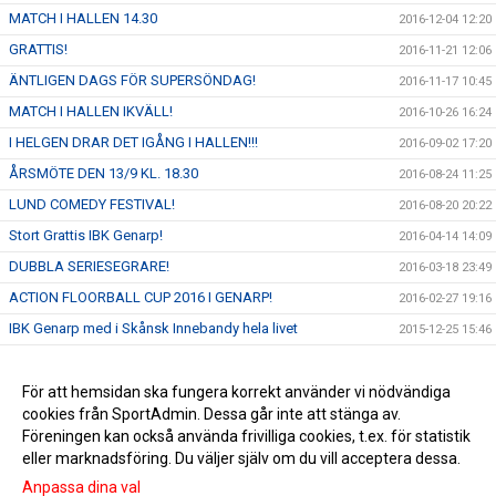
MATCH I HALLEN 14.30
2016-12-04 12:20
GRATTIS!
2016-11-21 12:06
ÄNTLIGEN DAGS FÖR SUPERSÖNDAG!
2016-11-17 10:45
MATCH I HALLEN IKVÄLL!
2016-10-26 16:24
I HELGEN DRAR DET IGÅNG I HALLEN!!!
2016-09-02 17:20
ÅRSMÖTE DEN 13/9 KL. 18.30
2016-08-24 11:25
LUND COMEDY FESTIVAL!
2016-08-20 20:22
Stort Grattis IBK Genarp!
2016-04-14 14:09
DUBBLA SERIESEGRARE!
2016-03-18 23:49
ACTION FLOORBALL CUP 2016 I GENARP!
2016-02-27 19:16
IBK Genarp med i Skånsk Innebandy hela livet
2015-12-25 15:46
Provträning för pojkar/flickor födda 09/10!
2015-12-16 07:22
Kiosknytt!
För att hemsidan ska fungera korrekt använder vi nödvändiga
2015-11-28 12:49
cookies från SportAdmin. Dessa går inte att stänga av.
Vinst i Simrishamn!
2015-10-15 16:00
Föreningen kan också använda frivilliga cookies, t.ex. för statistik
eller marknadsföring. Du väljer själv om du vill acceptera dessa.
Anpassa dina val