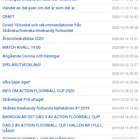
Händer en del även om det är som det är...
2020-11-13 17:42
CRAFT
2020-11-02 16:43
Covid-19 beslut och rekommendationer från
2020-10-29 08:28
Skånska/Svenska innebandy förbundet
Årsmöteskallelse 2020
2020-09-16 15:01
MATCH IKVÄLL 19.00
2020-08-19 16:58
Angående Corona och träningar
2020-03-30 09:56
SPELARUTVECKLING!
2020-02-22 13:27
2020-01-16 20:22
Våra tjejer äger!
2020-01-16 20:06
INFO OM ACTION FLOORBALL CUP 2020
2019-12-28 21:56
Skånelaget P16 uttaget
2019-10-22 10:15
Skånes Innebandy förbunds Nyhetsbrev #1 2019
2019-09-19 14:46
IMORGON ÄR DET DAG 3 AV ACTION FLOORBALL CUP!
2019-04-18 20:07
DAG 2 AV ACTION FLOORBALL CUP I HALLEN ÄR I FULL
2019-04-14 09:49
GÅNG!
ACTION FLOORBALL CUP ÄR IGÅNG NU!