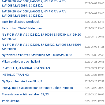
&#128420; &#10084;&#65039; N Y F Ö R V Ä R V
2022-06-09 23:45
&#10084;&#65039; &#128420;
&#128420; &#10084;&#65039; N Y F Ö R V Ä R V
2022-06-09 23:40
&#10084;&#65039; &#128420;
Tack för allt Ebbe Nordbäck
2022-05-20 13:48
Tack Johan "Söte" Södergren
2022-05-20 13:45
N Y F Ö R V Ä R V &#128420; &#10084;&#65039; &#128420;
2022-05-12 20:55
&#128293;
N Y F Ö R V Ä R V &#128293; &#128420; &#10084;&#65039;
2022-05-09 11:23
&#128420;
Nyförvärv &#128293; &#128420; &#10084;&#65039;
2022-05-05 22:46
Vilken underbar dag i hallen!
2022-04-23 20:56
PLAY OFF 1, JUNIORALLSVENSKAN
2022-03-24 12:53
INSTÄLLD TRÄNING
2022-03-23 18:04
Ny Sportchef, Andreas Skog!!
2022-03-23 17:52
Intervju med nya assisterande tränare Johan Persson
2022-03-22 20:22
Presentation av tränarstaben 22/23
2022-03-20 10:05
#helpukraine
2022-02-28 12:24