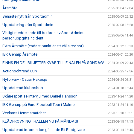
Årsmöte
2025-05-04 12:04
Senaste nytt från Sportadmin
2025-02-09 23:32
Uppdatering från Sportadmin
2025-02-08 15:28
Viktigt meddelande till berörda av SportAdmins
2025-02-06 11:44
personuppgiftsincident.
Extra Årsmöte (endast punkt är att välja revisor)
2024-08-12 19:13
IBK Genarp Årsmöte
2024-05-01 20:20
FINNS EN DEL BILJETTER KVAR TILL FINALEN PÅ SÖNDAG!
2024-04-09 22:43
Actionochtrend Cup
2024-03-25 17:36
Nyförvärv - Oscar Hakesjö
2024-01-24 06:31
Uppdaterad klubbshop
2024-01-18 18:44
Skånesport.se intervju med Daniel Hansson
2023-11-24 14:20
IBK Genarp på Euro Floorball Tour i Malmö
2023-11-24 11:10
Veckans Hemmamatcher
2023-10-10 18:51
KLÄDPROVNING I HALLEN NU PÅ MÅNDAG!
2023-09-15 17:13
Uppdaterad information gällande Bli Blodgivare
2023-09-14 16:45