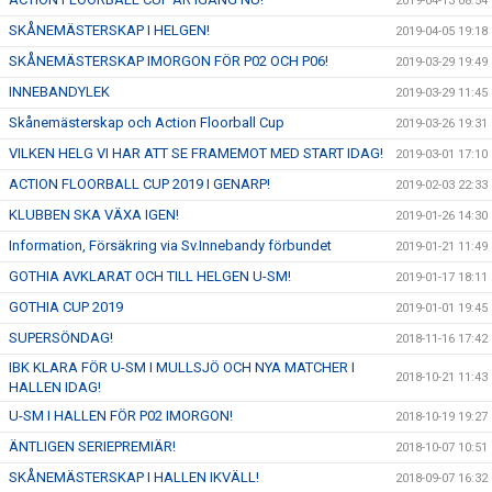
2019-04-13 08:54
SKÅNEMÄSTERSKAP I HELGEN!
2019-04-05 19:18
SKÅNEMÄSTERSKAP IMORGON FÖR P02 OCH P06!
2019-03-29 19:49
INNEBANDYLEK
2019-03-29 11:45
Skånemästerskap och Action Floorball Cup
2019-03-26 19:31
VILKEN HELG VI HAR ATT SE FRAMEMOT MED START IDAG!
2019-03-01 17:10
ACTION FLOORBALL CUP 2019 I GENARP!
2019-02-03 22:33
KLUBBEN SKA VÄXA IGEN!
2019-01-26 14:30
Information, Försäkring via Sv.Innebandy förbundet
2019-01-21 11:49
GOTHIA AVKLARAT OCH TILL HELGEN U-SM!
2019-01-17 18:11
GOTHIA CUP 2019
2019-01-01 19:45
SUPERSÖNDAG!
2018-11-16 17:42
IBK KLARA FÖR U-SM I MULLSJÖ OCH NYA MATCHER I
2018-10-21 11:43
HALLEN IDAG!
U-SM I HALLEN FÖR P02 IMORGON!
2018-10-19 19:27
ÄNTLIGEN SERIEPREMIÄR!
2018-10-07 10:51
SKÅNEMÄSTERSKAP I HALLEN IKVÄLL!
2018-09-07 16:32