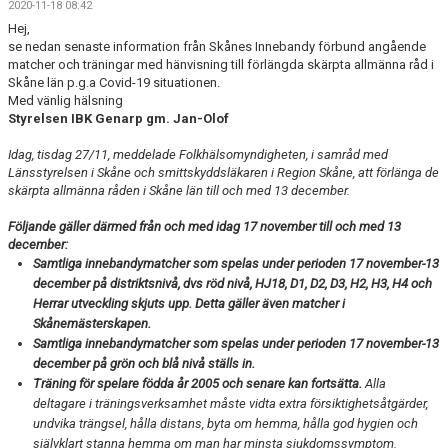
2020-11-18 08:42
GÄSTBOK
Hej,
se nedan senaste information från Skånes Innebandy förbund angående
BILDGALLERI
matcher och träningar med hänvisning till förlängda skärpta allmänna råd i
Skåne län p.g.a Covid-19 situationen.
DOKUMENT
Med vänlig hälsning
Styrelsen IBK Genarp gm. Jan-Olof
VÅRA LAG
Idag, tisdag 27/11, meddelade Folkhälsomyndigheten, i samråd med
Länsstyrelsen i Skåne och smittskyddsläkaren i Region Skåne, att förlänga de
MEDLEMSKAP
skärpta allmänna råden i Skåne län till och med 13 december.
Följande gäller därmed från och med idag 17 november till och med 13
MATCHER
december:
Samtliga innebandymatcher som spelas under perioden 17 november-13
december på distriktsnivå, dvs röd nivå, HJ18, D1, D2, D3, H2, H3, H4 och
Herrar utveckling skjuts upp.
Detta gäller även matcher i
Skånemästerskapen.
Samtliga innebandymatcher som spelas under perioden 17 november-13
december på grön och blå nivå ställs in.
Träning för spelare födda år 2005 och senare kan fortsätta.
Alla
deltagare i träningsverksamhet måste vidta extra försiktighetsåtgärder,
undvika trängsel, hålla distans, byta om hemma, hålla god hygien och
självklart stanna hemma om man har minsta sjukdomssymptom.