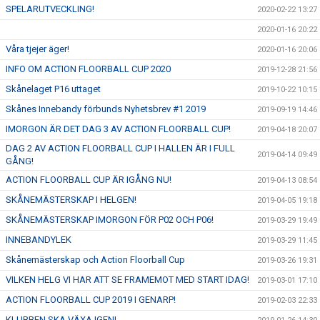
SPELARUTVECKLING!
2020-02-22 13:27
2020-01-16 20:22
Våra tjejer äger!
2020-01-16 20:06
INFO OM ACTION FLOORBALL CUP 2020
2019-12-28 21:56
Skånelaget P16 uttaget
2019-10-22 10:15
Skånes Innebandy förbunds Nyhetsbrev #1 2019
2019-09-19 14:46
IMORGON ÄR DET DAG 3 AV ACTION FLOORBALL CUP!
2019-04-18 20:07
DAG 2 AV ACTION FLOORBALL CUP I HALLEN ÄR I FULL
2019-04-14 09:49
GÅNG!
ACTION FLOORBALL CUP ÄR IGÅNG NU!
2019-04-13 08:54
SKÅNEMÄSTERSKAP I HELGEN!
2019-04-05 19:18
SKÅNEMÄSTERSKAP IMORGON FÖR P02 OCH P06!
2019-03-29 19:49
INNEBANDYLEK
2019-03-29 11:45
Skånemästerskap och Action Floorball Cup
2019-03-26 19:31
VILKEN HELG VI HAR ATT SE FRAMEMOT MED START IDAG!
2019-03-01 17:10
ACTION FLOORBALL CUP 2019 I GENARP!
2019-02-03 22:33
KLUBBEN SKA VÄXA IGEN!