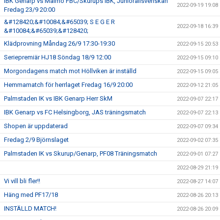
IBK Genarp vs Malmö FBC/Skurups IBK, Juniorallsvenskan
2022-09-19 19:08
Fredag 23/9 20:00
&#128420;&#10084;&#65039; S E G E R
2022-09-18 16:39
&#10084;&#65039;&#128420;
Klädprovning Måndag 26/9 17:30-19:30
2022-09-15 20:53
Seriepremiär HJ18 Söndag 18/9 12:00
2022-09-15 09:10
Morgondagens match mot Höllviken är inställd
2022-09-15 09:05
Hemmamatch för herrlaget Fredag 16/9 20:00
2022-09-12 21:05
Palmstaden IK vs IBK Genarp Herr SkM
2022-09-07 22:17
IBK Genarp vs FC Helsingborg, JAS träningsmatch
2022-09-07 22:13
Shopen är uppdaterad
2022-09-07 09:34
Fredag 2/9 Björnslaget
2022-09-02 07:35
Palmstaden IK vs Skurup/Genarp, PF08 Träningsmatch
2022-09-01 07:27
2022-08-29 21:19
Vi vill bli fler!!
2022-08-27 14:07
Häng med PF17/18
2022-08-26 20:13
INSTÄLLD MATCH!
2022-08-26 20:09