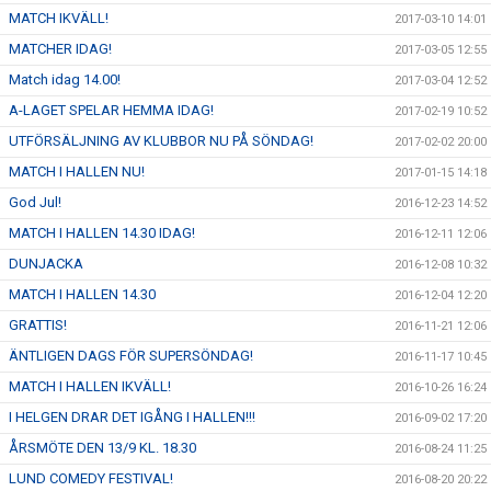
MATCH IKVÄLL!
2017-03-10 14:01
MATCHER IDAG!
2017-03-05 12:55
Match idag 14.00!
2017-03-04 12:52
A-LAGET SPELAR HEMMA IDAG!
2017-02-19 10:52
UTFÖRSÄLJNING AV KLUBBOR NU PÅ SÖNDAG!
2017-02-02 20:00
MATCH I HALLEN NU!
2017-01-15 14:18
God Jul!
2016-12-23 14:52
MATCH I HALLEN 14.30 IDAG!
2016-12-11 12:06
DUNJACKA
2016-12-08 10:32
MATCH I HALLEN 14.30
2016-12-04 12:20
GRATTIS!
2016-11-21 12:06
ÄNTLIGEN DAGS FÖR SUPERSÖNDAG!
2016-11-17 10:45
MATCH I HALLEN IKVÄLL!
2016-10-26 16:24
I HELGEN DRAR DET IGÅNG I HALLEN!!!
2016-09-02 17:20
ÅRSMÖTE DEN 13/9 KL. 18.30
2016-08-24 11:25
LUND COMEDY FESTIVAL!
2016-08-20 20:22