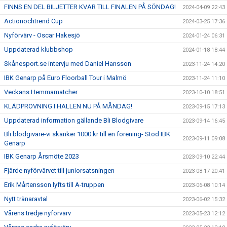
FINNS EN DEL BILJETTER KVAR TILL FINALEN PÅ SÖNDAG!
2024-04-09 22:43
Actionochtrend Cup
2024-03-25 17:36
Nyförvärv - Oscar Hakesjö
2024-01-24 06:31
Uppdaterad klubbshop
2024-01-18 18:44
Skånesport.se intervju med Daniel Hansson
2023-11-24 14:20
IBK Genarp på Euro Floorball Tour i Malmö
2023-11-24 11:10
Veckans Hemmamatcher
2023-10-10 18:51
KLÄDPROVNING I HALLEN NU PÅ MÅNDAG!
2023-09-15 17:13
Uppdaterad information gällande Bli Blodgivare
2023-09-14 16:45
Bli blodgivare-vi skänker 1000 kr till en förening- Stöd IBK
2023-09-11 09:08
Genarp
IBK Genarp Årsmöte 2023
2023-09-10 22:44
Fjärde nyförvärvet till juniorsatsningen
2023-08-17 20:41
Erik Mårtensson lyfts till A-truppen
2023-06-08 10:14
Nytt tränaravtal
2023-06-02 15:32
Vårens tredje nyförvärv
2023-05-23 12:12