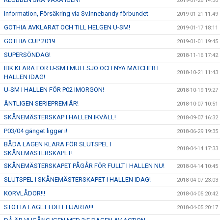
2019-01-26 14:30
Information, Försäkring via Sv.Innebandy förbundet
2019-01-21 11:49
GOTHIA AVKLARAT OCH TILL HELGEN U-SM!
2019-01-17 18:11
GOTHIA CUP 2019
2019-01-01 19:45
SUPERSÖNDAG!
2018-11-16 17:42
IBK KLARA FÖR U-SM I MULLSJÖ OCH NYA MATCHER I
2018-10-21 11:43
HALLEN IDAG!
U-SM I HALLEN FÖR P02 IMORGON!
2018-10-19 19:27
ÄNTLIGEN SERIEPREMIÄR!
2018-10-07 10:51
SKÅNEMÄSTERSKAP I HALLEN IKVÄLL!
2018-09-07 16:32
P03/04 gänget ligger i!
2018-06-29 19:35
BÅDA LAGEN KLARA FÖR SLUTSPEL I
2018-04-14 17:33
SKÅNEMÄSTERSKAPET!
SKÅNEMÄSTERSKAPET PÅGÅR FÖR FULLT I HALLEN NU!
2018-04-14 10:45
SLUTSPEL I SKÅNEMÄSTERSKAPET I HALLEN IDAG!
2018-04-07 23:03
KORVLÅDOR!!!
2018-04-05 20:42
STÖTTA LAGET I DITT HJÄRTA!!!
2018-04-05 20:17