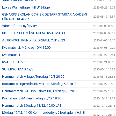
Vårens andra nyförvärv
2023-05-23 12:10
Lukas Wahl uttagen till U19 läger
2023-05-23 12:06
GENARPS SKOLAN OCH IBK GENARP STARTAR AKADEMI
2023-05-19 15:57
FÖR 6-9:E KLASS!!
Vårens första nyförvärv
2023-05-05 09:02
BILJETTER TILL MÅNDAGENS KVALMATCH!
2023-04-08 09:17
ACTIONOCHTREND FLOORBALL CUP 2023
2023-04-05 18:10
Kvalmatch 2, Måndag 10/4 15:00
2023-04-03 19:29
Kvalmatch 1
2023-03-27 19:44
KVAL TILL DIV 1
2023-03-21 09:58
SUPERSÖNDAG 19/3
2023-03-14 10:53
Hemmamatch A-laget Torsdag 16/3 20:00
2023-03-13 21:55
Bortamatch Bjärreds IBK vs Herr, Söndag 5/3 18:00
2023-02-27 13:32
Hemmamatch HJ18 vs Eslövs IBF, Fredag 3/3 20:00
2023-02-27 13:25
Kvartsfinal SkM Herr, tisdag 20/12 19:30
2022-12-18 11:38
Hemmamatch Söndag 18/12, 15:00 JAS
2022-12-12 21:14
Lördag 17/12, 11:00 Kommunderby på bortaplan i HJ18
2022-12-12 21:11