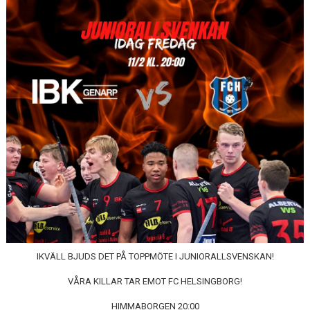
GÄSTBOK
BILDGALLERI
DOKUMENT
VÅRA LAG
MEDLEMSKAP
MATCHER
IKVÄLL BJUDS DET PÅ TOPPMÖTE I JUNIORALLSVENSKAN!
VÅRA KILLAR TAR EMOT FC HELSINGBORG!
HIMMABORGEN 20:00