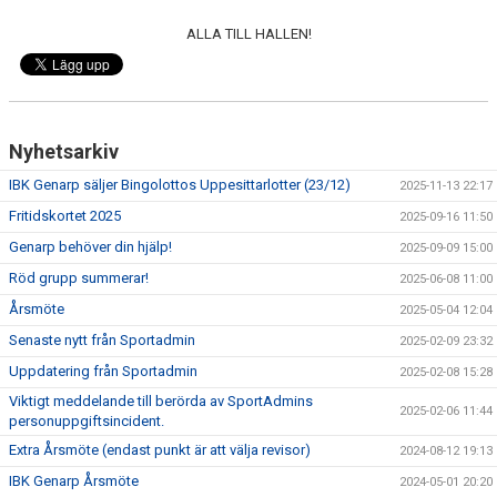
ALLA TILL HALLEN!
Nyhetsarkiv
IBK Genarp säljer Bingolottos Uppesittarlotter (23/12)
2025-11-13 22:17
Fritidskortet 2025
2025-09-16 11:50
Genarp behöver din hjälp!
2025-09-09 15:00
Röd grupp summerar!
2025-06-08 11:00
Årsmöte
2025-05-04 12:04
Senaste nytt från Sportadmin
2025-02-09 23:32
Uppdatering från Sportadmin
2025-02-08 15:28
Viktigt meddelande till berörda av SportAdmins
2025-02-06 11:44
personuppgiftsincident.
Extra Årsmöte (endast punkt är att välja revisor)
2024-08-12 19:13
IBK Genarp Årsmöte
2024-05-01 20:20