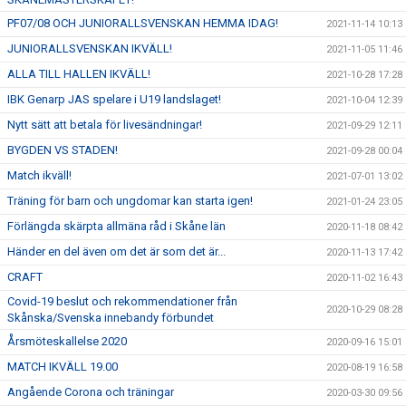
PF07/08 OCH JUNIORALLSVENSKAN HEMMA IDAG!
2021-11-14 10:13
JUNIORALLSVENSKAN IKVÄLL!
2021-11-05 11:46
ALLA TILL HALLEN IKVÄLL!
2021-10-28 17:28
IBK Genarp JAS spelare i U19 landslaget!
2021-10-04 12:39
Nytt sätt att betala för livesändningar!
2021-09-29 12:11
BYGDEN VS STADEN!
2021-09-28 00:04
Match ikväll!
2021-07-01 13:02
Träning för barn och ungdomar kan starta igen!
2021-01-24 23:05
Förlängda skärpta allmäna råd i Skåne län
2020-11-18 08:42
Händer en del även om det är som det är...
2020-11-13 17:42
CRAFT
2020-11-02 16:43
Covid-19 beslut och rekommendationer från
2020-10-29 08:28
Skånska/Svenska innebandy förbundet
Årsmöteskallelse 2020
2020-09-16 15:01
MATCH IKVÄLL 19.00
2020-08-19 16:58
Angående Corona och träningar
2020-03-30 09:56