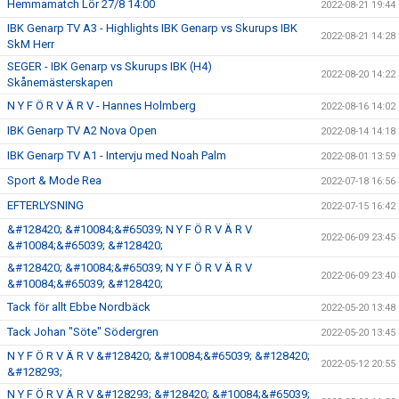
Hemmamatch Lör 27/8 14:00
2022-08-21 19:44
IBK Genarp TV A3 - Highlights IBK Genarp vs Skurups IBK
2022-08-21 14:28
SkM Herr
SEGER - IBK Genarp vs Skurups IBK (H4)
2022-08-20 14:22
Skånemästerskapen
N Y F Ö R V Ä R V - Hannes Holmberg
2022-08-16 14:02
IBK Genarp TV A2 Nova Open
2022-08-14 14:18
IBK Genarp TV A1 - Intervju med Noah Palm
2022-08-01 13:59
Sport & Mode Rea
2022-07-18 16:56
EFTERLYSNING
2022-07-15 16:42
&#128420; &#10084;&#65039; N Y F Ö R V Ä R V
2022-06-09 23:45
&#10084;&#65039; &#128420;
&#128420; &#10084;&#65039; N Y F Ö R V Ä R V
2022-06-09 23:40
&#10084;&#65039; &#128420;
Tack för allt Ebbe Nordbäck
2022-05-20 13:48
Tack Johan "Söte" Södergren
2022-05-20 13:45
N Y F Ö R V Ä R V &#128420; &#10084;&#65039; &#128420;
2022-05-12 20:55
&#128293;
N Y F Ö R V Ä R V &#128293; &#128420; &#10084;&#65039;