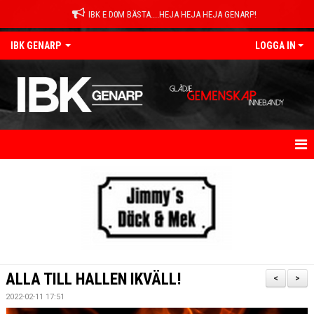
IBK E D0M BÄSTA....HEJA HEJA HEJA GENARP!
IBK GENARP
LOGGA IN
HEM
NYHETER
OM KLUBBEN
KONTAKT
ALLA TILL HALLEN IKVÄLL!
<
>
KALENDER
2022-02-11 17:51