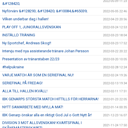
2022-05-09 11:23
&#128420;
Nyförvärv &#128293; &#128420; &#10084;&#65039;
2022-05-05 22:46
Vilken underbar dag i hallen!
2022-04-23 20:56
PLAY OFF 1, JUNIORALLSVENSKAN
2022-03-24 12:53
INSTÄLLD TRÄNING
2022-03-23 18:04
Ny Sportchef, Andreas Skog!!
2022-03-23 17:52
Intervju med nya assisterande tränare Johan Persson
2022-03-22 20:22
Presentation av tränarstaben 22/23
2022-03-20 10:05
#helpukraine
2022-02-28 12:24
VARJE MATCH ÄR SOM EN SERIEFINAL NU!
2022-02-24 19:26
SERIEFINAL PÅ FREDAG!
2022-02-13 19:34
ALLA TILL HALLEN IKVÄLL!
2022-02-11 17:51
IBK GENARPS STÖRSTA MATCH HITTILLS FÖR HERRARNA!
2022-01-23 22:05
NYTT SAMARBETE MED MYLLA MAT!
2022-01-14 00:35
IBK Genarp önskar alla en riktigt God Jul o Gott Nytt år!
2021-12-23 16:07
DIVISION 3 MOT ALLSVENSKAN! KVARTSFINAL I
2021-11-24 17:50
SKÅNEMÄSTERSKAPET!