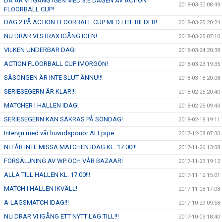
DÅ ÄR VI IGÅNG IGEN MED 3:E DAGEN AV ACTION
2018-03-30 08:49
FLOORBALL CUP!
DAG 2 PÅ ACTION FLOORBALL CUP MED LITE BILDER!
2018-03-25 20:24
NU DRAR VI STRAX IGÅNG IGEN!
2018-03-25 07:10
VILKEN UNDERBAR DAG!
2018-03-24 20:38
ACTION FLOORBALL CUP IMORGON!
2018-03-23 19:35
SÄSONGEN ÄR INTE SLUT ÄNNU!!!
2018-03-18 20:08
SERIESEGERN ÄR KLAR!!!
2018-02-25 20:40
MATCHER I HALLEN IDAG!
2018-02-25 09:43
SERIESEGERN KAN SÄKRAS PÅ SÖNDAG!
2018-02-18 19:11
Intervju med vår huvudsponor ALLpipe
2017-12-08 07:30
NI FÅR INTE MISSA MATCHEN IDAG KL. 17.00!!!
2017-11-26 13:08
FÖRSÄLJNING AV WP OCH VÅR BAZAAR!
2017-11-23 19:12
ALLA TILL HALLEN KL. 17.00!!!
2017-11-12 15:01
MATCH I HALLEN IKVÄLL!
2017-11-08 17:08
A-LAGSMATCH IDAG!!!
2017-10-29 09:58
NU DRAR VI IGÅNG ETT NYTT LAG TILL!!!
2017-10-09 18:40