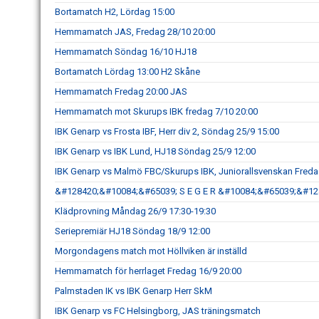
Bortamatch H2, Lördag 15:00
Hemmamatch JAS, Fredag 28/10 20:00
Hemmamatch Söndag 16/10 HJ18
Bortamatch Lördag 13:00 H2 Skåne
Hemmamatch Fredag 20:00 JAS
Hemmamatch mot Skurups IBK fredag 7/10 20:00
IBK Genarp vs Frosta IBF, Herr div 2, Söndag 25/9 15:00
IBK Genarp vs IBK Lund, HJ18 Söndag 25/9 12:00
IBK Genarp vs Malmö FBC/Skurups IBK, Juniorallsvenskan Freda
&#128420;&#10084;&#65039; S E G E R &#10084;&#65039;&#12
Klädprovning Måndag 26/9 17:30-19:30
Seriepremiär HJ18 Söndag 18/9 12:00
Morgondagens match mot Höllviken är inställd
Hemmamatch för herrlaget Fredag 16/9 20:00
Palmstaden IK vs IBK Genarp Herr SkM
IBK Genarp vs FC Helsingborg, JAS träningsmatch