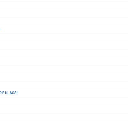
p
:E KLASS!!