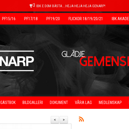
IBK E D0M BÄSTA....HEJA HEJA HEJA GENARP!
PF15/16
PF17/18
PF19/20
FLICKOR 18/19/20/21
IBK AKAD
GÄSTBOK
BILDGALLERI
DOKUMENT
VÅRA LAG
MEDLEMSKAP
<
>