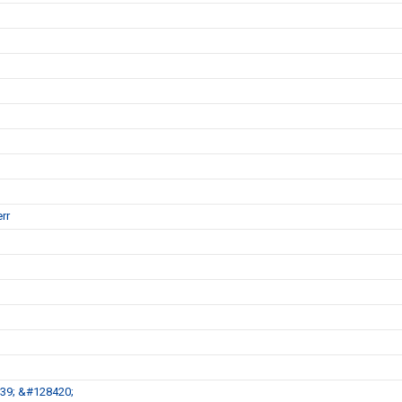
rr
39; &#128420;