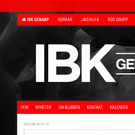
IBK GENARP
HERRAR
JAS/HJ18
RÖD GRUPP
HEM
NYHETER
OM KLUBBEN
KONTAKT
KALENDER
2022-08-29 21:19