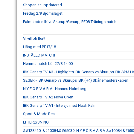
Shopen är uppdaterad
Fredag 2/9 Björnslaget
Palmstaden IK vs Skurup/Genarp, PF08 Träningsmatch
Vi vill bli fler!!
Häng med PF17/18
INSTÄLLD MATCH!
Hemmamatch Lör 27/8 14:00
IBK Genarp TV A3 - Highlights IBK Genarp vs Skurups IBK SkM He
SEGER - IBK Genarp vs Skurups IBK (H4) Skånemästerskapen
N Y F Ö R V Ä R V - Hannes Holmberg
IBK Genarp TV A2 Nova Open
IBK Genarp TV A1 - Intervju med Noah Palm
Sport & Mode Rea
EFTERLYSNING
&#128420; &#10084;&#65039; N Y F Ö R V Ä R V &#10084;&#650