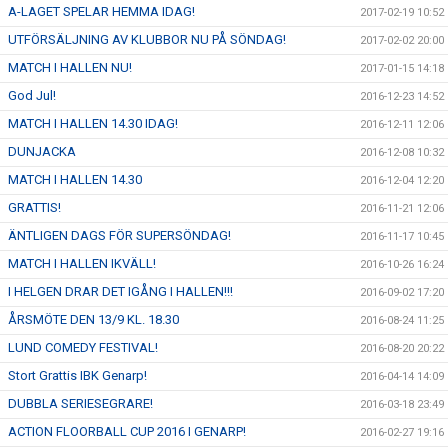
A-LAGET SPELAR HEMMA IDAG!
2017-02-19 10:52
UTFÖRSÄLJNING AV KLUBBOR NU PÅ SÖNDAG!
2017-02-02 20:00
MATCH I HALLEN NU!
2017-01-15 14:18
God Jul!
2016-12-23 14:52
MATCH I HALLEN 14.30 IDAG!
2016-12-11 12:06
DUNJACKA
2016-12-08 10:32
MATCH I HALLEN 14.30
2016-12-04 12:20
GRATTIS!
2016-11-21 12:06
ÄNTLIGEN DAGS FÖR SUPERSÖNDAG!
2016-11-17 10:45
MATCH I HALLEN IKVÄLL!
2016-10-26 16:24
I HELGEN DRAR DET IGÅNG I HALLEN!!!
2016-09-02 17:20
ÅRSMÖTE DEN 13/9 KL. 18.30
2016-08-24 11:25
LUND COMEDY FESTIVAL!
2016-08-20 20:22
Stort Grattis IBK Genarp!
2016-04-14 14:09
DUBBLA SERIESEGRARE!
2016-03-18 23:49
ACTION FLOORBALL CUP 2016 I GENARP!
2016-02-27 19:16