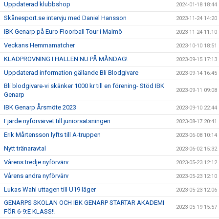
Uppdaterad klubbshop
2024-01-18 18:44
Skånesport.se intervju med Daniel Hansson
2023-11-24 14:20
IBK Genarp på Euro Floorball Tour i Malmö
2023-11-24 11:10
Veckans Hemmamatcher
2023-10-10 18:51
KLÄDPROVNING I HALLEN NU PÅ MÅNDAG!
2023-09-15 17:13
Uppdaterad information gällande Bli Blodgivare
2023-09-14 16:45
Bli blodgivare-vi skänker 1000 kr till en förening- Stöd IBK
2023-09-11 09:08
Genarp
IBK Genarp Årsmöte 2023
2023-09-10 22:44
Fjärde nyförvärvet till juniorsatsningen
2023-08-17 20:41
Erik Mårtensson lyfts till A-truppen
2023-06-08 10:14
Nytt tränaravtal
2023-06-02 15:32
Vårens tredje nyförvärv
2023-05-23 12:12
Vårens andra nyförvärv
2023-05-23 12:10
Lukas Wahl uttagen till U19 läger
2023-05-23 12:06
GENARPS SKOLAN OCH IBK GENARP STARTAR AKADEMI
2023-05-19 15:57
FÖR 6-9:E KLASS!!