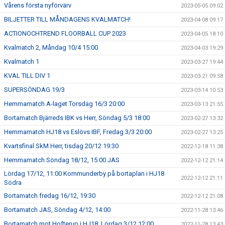
Vårens första nyförvärv
2023-05-05 09:02
BILJETTER TILL MÅNDAGENS KVALMATCH!
2023-04-08 09:17
ACTIONOCHTREND FLOORBALL CUP 2023
2023-04-05 18:10
Kvalmatch 2, Måndag 10/4 15:00
2023-04-03 19:29
Kvalmatch 1
2023-03-27 19:44
KVAL TILL DIV 1
2023-03-21 09:58
SUPERSÖNDAG 19/3
2023-03-14 10:53
Hemmamatch A-laget Torsdag 16/3 20:00
2023-03-13 21:55
Bortamatch Bjärreds IBK vs Herr, Söndag 5/3 18:00
2023-02-27 13:32
Hemmamatch HJ18 vs Eslövs IBF, Fredag 3/3 20:00
2023-02-27 13:25
Kvartsfinal SkM Herr, tisdag 20/12 19:30
2022-12-18 11:38
Hemmamatch Söndag 18/12, 15:00 JAS
2022-12-12 21:14
Lördag 17/12, 11:00 Kommunderby på bortaplan i HJ18
2022-12-12 21:11
Södra
Bortamatch fredag 16/12, 19:30
2022-12-12 21:08
Bortamatch JAS, Söndag 4/12, 14:00
2022-11-28 13:46
Bortamatch mot Hofterup i HJ18, Lördag 3/12 12:00
2022-11-28 13:43