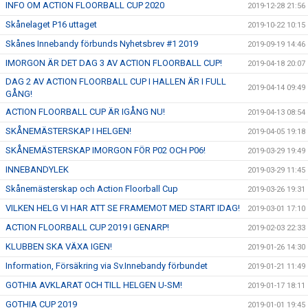
INFO OM ACTION FLOORBALL CUP 2020
2019-12-28 21:56
Skånelaget P16 uttaget
2019-10-22 10:15
Skånes Innebandy förbunds Nyhetsbrev #1 2019
2019-09-19 14:46
IMORGON ÄR DET DAG 3 AV ACTION FLOORBALL CUP!
2019-04-18 20:07
DAG 2 AV ACTION FLOORBALL CUP I HALLEN ÄR I FULL
2019-04-14 09:49
GÅNG!
ACTION FLOORBALL CUP ÄR IGÅNG NU!
2019-04-13 08:54
SKÅNEMÄSTERSKAP I HELGEN!
2019-04-05 19:18
SKÅNEMÄSTERSKAP IMORGON FÖR P02 OCH P06!
2019-03-29 19:49
INNEBANDYLEK
2019-03-29 11:45
Skånemästerskap och Action Floorball Cup
2019-03-26 19:31
VILKEN HELG VI HAR ATT SE FRAMEMOT MED START IDAG!
2019-03-01 17:10
ACTION FLOORBALL CUP 2019 I GENARP!
2019-02-03 22:33
KLUBBEN SKA VÄXA IGEN!
2019-01-26 14:30
Information, Försäkring via Sv.Innebandy förbundet
2019-01-21 11:49
GOTHIA AVKLARAT OCH TILL HELGEN U-SM!
2019-01-17 18:11
GOTHIA CUP 2019
2019-01-01 19:45