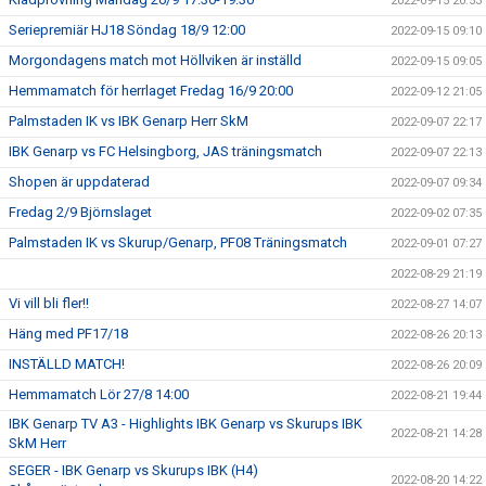
2022-09-15 20:53
Seriepremiär HJ18 Söndag 18/9 12:00
2022-09-15 09:10
Morgondagens match mot Höllviken är inställd
2022-09-15 09:05
Hemmamatch för herrlaget Fredag 16/9 20:00
2022-09-12 21:05
Palmstaden IK vs IBK Genarp Herr SkM
2022-09-07 22:17
IBK Genarp vs FC Helsingborg, JAS träningsmatch
2022-09-07 22:13
Shopen är uppdaterad
2022-09-07 09:34
Fredag 2/9 Björnslaget
2022-09-02 07:35
Palmstaden IK vs Skurup/Genarp, PF08 Träningsmatch
2022-09-01 07:27
2022-08-29 21:19
Vi vill bli fler!!
2022-08-27 14:07
Häng med PF17/18
2022-08-26 20:13
INSTÄLLD MATCH!
2022-08-26 20:09
Hemmamatch Lör 27/8 14:00
2022-08-21 19:44
IBK Genarp TV A3 - Highlights IBK Genarp vs Skurups IBK
2022-08-21 14:28
SkM Herr
SEGER - IBK Genarp vs Skurups IBK (H4)
2022-08-20 14:22