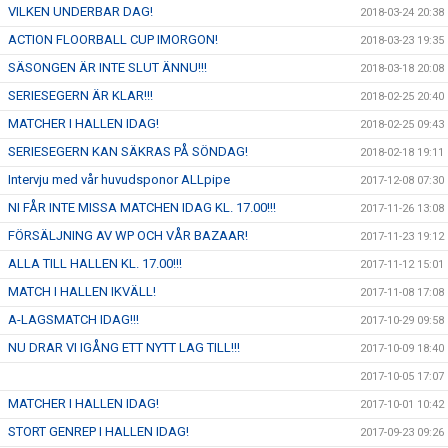
VILKEN UNDERBAR DAG!
2018-03-24 20:38
ACTION FLOORBALL CUP IMORGON!
2018-03-23 19:35
SÄSONGEN ÄR INTE SLUT ÄNNU!!!
2018-03-18 20:08
SERIESEGERN ÄR KLAR!!!
2018-02-25 20:40
MATCHER I HALLEN IDAG!
2018-02-25 09:43
SERIESEGERN KAN SÄKRAS PÅ SÖNDAG!
2018-02-18 19:11
Intervju med vår huvudsponor ALLpipe
2017-12-08 07:30
NI FÅR INTE MISSA MATCHEN IDAG KL. 17.00!!!
2017-11-26 13:08
FÖRSÄLJNING AV WP OCH VÅR BAZAAR!
2017-11-23 19:12
ALLA TILL HALLEN KL. 17.00!!!
2017-11-12 15:01
MATCH I HALLEN IKVÄLL!
2017-11-08 17:08
A-LAGSMATCH IDAG!!!
2017-10-29 09:58
NU DRAR VI IGÅNG ETT NYTT LAG TILL!!!
2017-10-09 18:40
2017-10-05 17:07
MATCHER I HALLEN IDAG!
2017-10-01 10:42
STORT GENREP I HALLEN IDAG!
2017-09-23 09:26