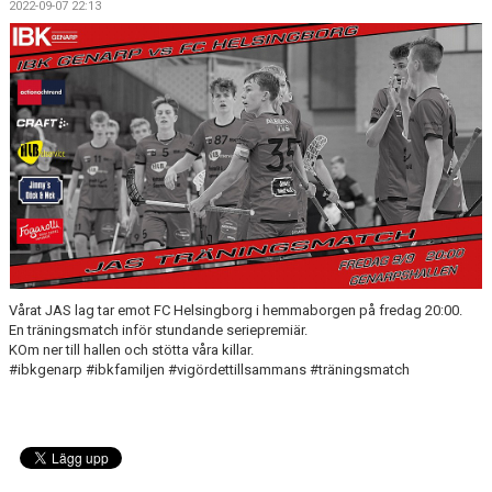
2022-09-07 22:13
GÄSTBOK
BILDGALLERI
DOKUMENT
VÅRA LAG
MEDLEMSKAP
MATCHER
Vårat JAS lag tar emot FC Helsingborg i hemmaborgen på fredag 20:00.
En träningsmatch inför stundande seriepremiär.
KOm ner till hallen och stötta våra killar.
#ibkgenarp #ibkfamiljen #vigördettillsammans #träningsmatch