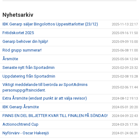
Nyhetsarkiv
IBK Genarp säljer Bingolottos Uppesittarlotter (23/12)
2025-11-13 22:17
Fritidskortet 2025
2025-09-16 11:50
Genarp behöver din hjälp!
2025-09-09 15:00
Röd grupp summerar!
2025-06-08 11:00
Årsmöte
2025-05-04 12:04
Senaste nytt från Sportadmin
2025-02-09 23:32
Uppdatering från Sportadmin
2025-02-08 15:28
Viktigt meddelande till berörda av SportAdmins
2025-02-06 11:44
personuppgiftsincident.
Extra Årsmöte (endast punkt är att välja revisor)
2024-08-12 19:13
IBK Genarp Årsmöte
2024-05-01 20:20
FINNS EN DEL BILJETTER KVAR TILL FINALEN PÅ SÖNDAG!
2024-04-09 22:43
Actionochtrend Cup
2024-03-25 17:36
Nyförvärv - Oscar Hakesjö
2024-01-24 06:31