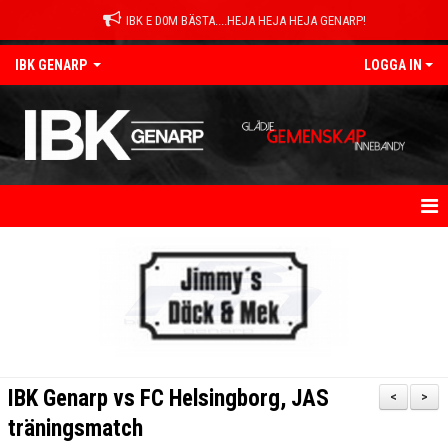
IBK E D0M BÄSTA....HEJA HEJA HEJA GENARP!
IBK GENARP
LOGGA IN
HEM
NYHETER
OM KLUBBEN
KONTAKT
IBK Genarp vs FC Helsingborg, JAS
<
>
KALENDER
träningsmatch