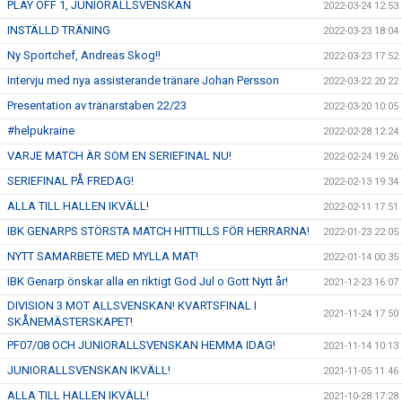
PLAY OFF 1, JUNIORALLSVENSKAN
2022-03-24 12:53
INSTÄLLD TRÄNING
2022-03-23 18:04
Ny Sportchef, Andreas Skog!!
2022-03-23 17:52
Intervju med nya assisterande tränare Johan Persson
2022-03-22 20:22
Presentation av tränarstaben 22/23
2022-03-20 10:05
#helpukraine
2022-02-28 12:24
VARJE MATCH ÄR SOM EN SERIEFINAL NU!
2022-02-24 19:26
SERIEFINAL PÅ FREDAG!
2022-02-13 19:34
ALLA TILL HALLEN IKVÄLL!
2022-02-11 17:51
IBK GENARPS STÖRSTA MATCH HITTILLS FÖR HERRARNA!
2022-01-23 22:05
NYTT SAMARBETE MED MYLLA MAT!
2022-01-14 00:35
IBK Genarp önskar alla en riktigt God Jul o Gott Nytt år!
2021-12-23 16:07
DIVISION 3 MOT ALLSVENSKAN! KVARTSFINAL I
2021-11-24 17:50
SKÅNEMÄSTERSKAPET!
PF07/08 OCH JUNIORALLSVENSKAN HEMMA IDAG!
2021-11-14 10:13
JUNIORALLSVENSKAN IKVÄLL!
2021-11-05 11:46
ALLA TILL HALLEN IKVÄLL!
2021-10-28 17:28