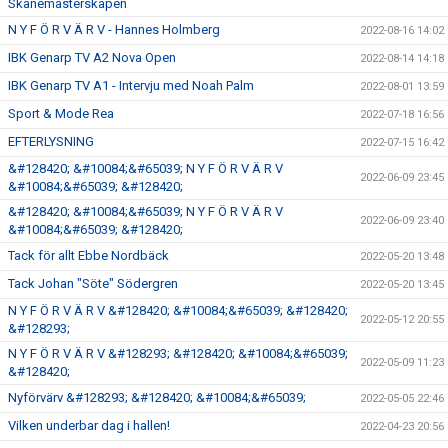
Skånemästerskapen
N Y F Ö R V Ä R V - Hannes Holmberg
2022-08-16 14:02
IBK Genarp TV A2 Nova Open
2022-08-14 14:18
IBK Genarp TV A1 - Intervju med Noah Palm
2022-08-01 13:59
Sport & Mode Rea
2022-07-18 16:56
EFTERLYSNING
2022-07-15 16:42
&#128420; &#10084;&#65039; N Y F Ö R V Ä R V
2022-06-09 23:45
&#10084;&#65039; &#128420;
&#128420; &#10084;&#65039; N Y F Ö R V Ä R V
2022-06-09 23:40
&#10084;&#65039; &#128420;
Tack för allt Ebbe Nordbäck
2022-05-20 13:48
Tack Johan "Söte" Södergren
2022-05-20 13:45
N Y F Ö R V Ä R V &#128420; &#10084;&#65039; &#128420;
2022-05-12 20:55
&#128293;
N Y F Ö R V Ä R V &#128293; &#128420; &#10084;&#65039;
2022-05-09 11:23
&#128420;
Nyförvärv &#128293; &#128420; &#10084;&#65039;
2022-05-05 22:46
Vilken underbar dag i hallen!
2022-04-23 20:56