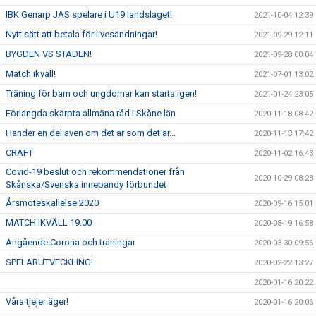
IBK Genarp JAS spelare i U19 landslaget!
2021-10-04 12:39
Nytt sätt att betala för livesändningar!
2021-09-29 12:11
BYGDEN VS STADEN!
2021-09-28 00:04
Match ikväll!
2021-07-01 13:02
Träning för barn och ungdomar kan starta igen!
2021-01-24 23:05
Förlängda skärpta allmäna råd i Skåne län
2020-11-18 08:42
Händer en del även om det är som det är...
2020-11-13 17:42
CRAFT
2020-11-02 16:43
Covid-19 beslut och rekommendationer från
2020-10-29 08:28
Skånska/Svenska innebandy förbundet
Årsmöteskallelse 2020
2020-09-16 15:01
MATCH IKVÄLL 19.00
2020-08-19 16:58
Angående Corona och träningar
2020-03-30 09:56
SPELARUTVECKLING!
2020-02-22 13:27
2020-01-16 20:22
Våra tjejer äger!
2020-01-16 20:06