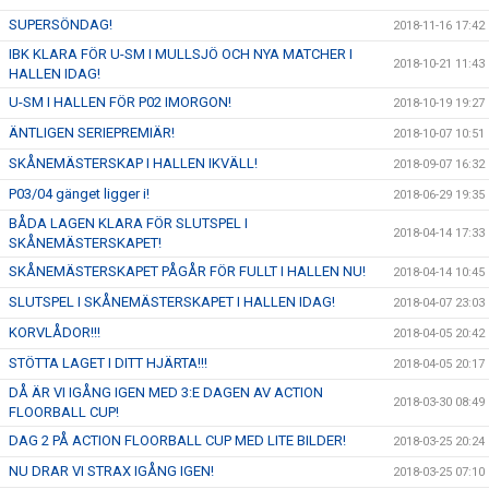
SUPERSÖNDAG!
2018-11-16 17:42
IBK KLARA FÖR U-SM I MULLSJÖ OCH NYA MATCHER I
2018-10-21 11:43
HALLEN IDAG!
U-SM I HALLEN FÖR P02 IMORGON!
2018-10-19 19:27
ÄNTLIGEN SERIEPREMIÄR!
2018-10-07 10:51
SKÅNEMÄSTERSKAP I HALLEN IKVÄLL!
2018-09-07 16:32
P03/04 gänget ligger i!
2018-06-29 19:35
BÅDA LAGEN KLARA FÖR SLUTSPEL I
2018-04-14 17:33
SKÅNEMÄSTERSKAPET!
SKÅNEMÄSTERSKAPET PÅGÅR FÖR FULLT I HALLEN NU!
2018-04-14 10:45
SLUTSPEL I SKÅNEMÄSTERSKAPET I HALLEN IDAG!
2018-04-07 23:03
KORVLÅDOR!!!
2018-04-05 20:42
STÖTTA LAGET I DITT HJÄRTA!!!
2018-04-05 20:17
DÅ ÄR VI IGÅNG IGEN MED 3:E DAGEN AV ACTION
2018-03-30 08:49
FLOORBALL CUP!
DAG 2 PÅ ACTION FLOORBALL CUP MED LITE BILDER!
2018-03-25 20:24
NU DRAR VI STRAX IGÅNG IGEN!
2018-03-25 07:10