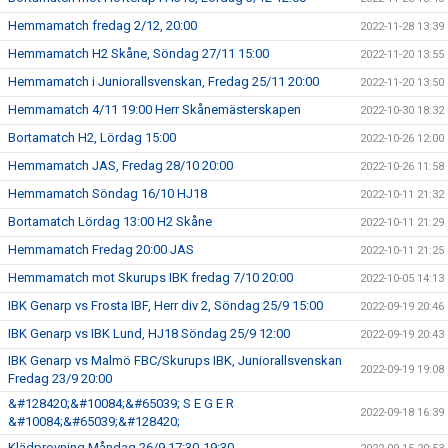
Hemmamatch fredag 2/12, 20:00
2022-11-28 13:39
Hemmamatch H2 Skåne, Söndag 27/11 15:00
2022-11-20 13:55
Hemmamatch i Juniorallsvenskan, Fredag 25/11 20:00
2022-11-20 13:50
Hemmamatch 4/11 19:00 Herr Skånemästerskapen
2022-10-30 18:32
Bortamatch H2, Lördag 15:00
2022-10-26 12:00
Hemmamatch JAS, Fredag 28/10 20:00
2022-10-26 11:58
Hemmamatch Söndag 16/10 HJ18
2022-10-11 21:32
Bortamatch Lördag 13:00 H2 Skåne
2022-10-11 21:29
Hemmamatch Fredag 20:00 JAS
2022-10-11 21:25
Hemmamatch mot Skurups IBK fredag 7/10 20:00
2022-10-05 14:13
IBK Genarp vs Frosta IBF, Herr div 2, Söndag 25/9 15:00
2022-09-19 20:46
IBK Genarp vs IBK Lund, HJ18 Söndag 25/9 12:00
2022-09-19 20:43
IBK Genarp vs Malmö FBC/Skurups IBK, Juniorallsvenskan
2022-09-19 19:08
Fredag 23/9 20:00
&#128420;&#10084;&#65039; S E G E R
2022-09-18 16:39
&#10084;&#65039;&#128420;
Klädprovning Måndag 26/9 17:30-19:30