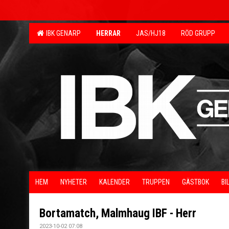
IBK GENARP
HERRAR
JAS/HJ18
RÖD GRUPP
HEM
NYHETER
KALENDER
TRUPPEN
GÄSTBOK
BI
Bortamatch, Malmhaug IBF - Herr
2023-10-02 07:08