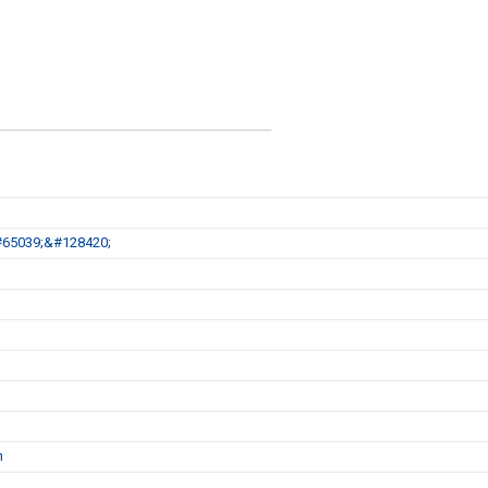
#65039;&#128420;
n