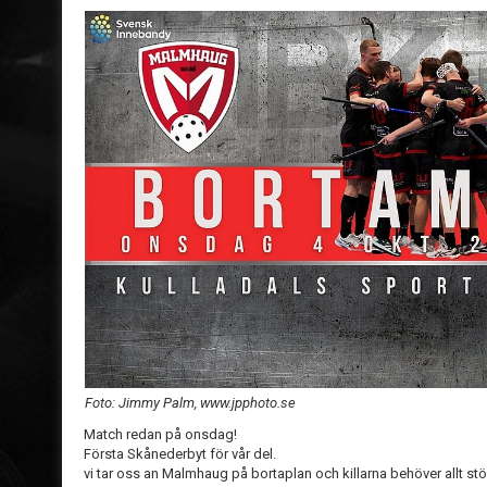
Foto: Jimmy Palm, www.jpphoto.se
Match redan på onsdag!
Första Skånederbyt för vår del.
vi tar oss an Malmhaug på bortaplan och killarna behöver allt st