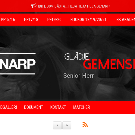
IBK E D0M BÄSTA....HEJA HEJA HEJA GENARP!
PF15/16
PF17/18
PF19/20
FLICKOR 18/19/20/21
IBK AKADE
Senior Herr
LDGALLERI
DOKUMENT
KONTAKT
MATCHER
<
>