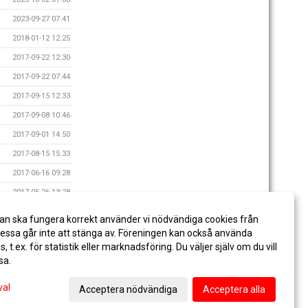
2023-09-27 07:41
2018-01-12 12:25
2017-09-22 12:30
2017-09-22 07:44
2017-09-15 12:33
2017-09-08 10:46
2017-09-01 14:50
2017-08-15 15:33
2017-06-16 09:28
2017-05-26 13:28
2017-05-17 17:00
an ska fungera korrekt använder vi nödvändiga cookies från
2017-05-10 19:08
ssa går inte att stänga av. Föreningen kan också använda
es, t.ex. för statistik eller marknadsföring. Du väljer själv om du vill
sa.
val
Acceptera nödvändiga
Acceptera alla